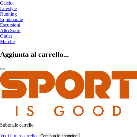
Calcio
Lifestyle
Running
Equitazione
Escursioni
Altri Sport
Outlet
Marche
Aggiunta al carrello...
Subtotale carrello
Vedi il mio carrello
Continua lo shopping