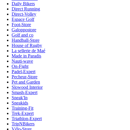
Daily Bikers
Direct Running
Direct-Volley
Espace Golf
Foot-Store
Galoppostore
Golf and co
Handball-Store
House of Rugby
La sellerie de Maé
Made in Paradis
Nauti-wave
On-Fight
Padel-Expert
Pecheur-Store
Pet and Garden
Slowood Interior
Smash-Expert
Sneak'In
Sneakids
Training-Fit
Trek-Expert
Triathlon-Expert
TripNBikers
Vélo-Store