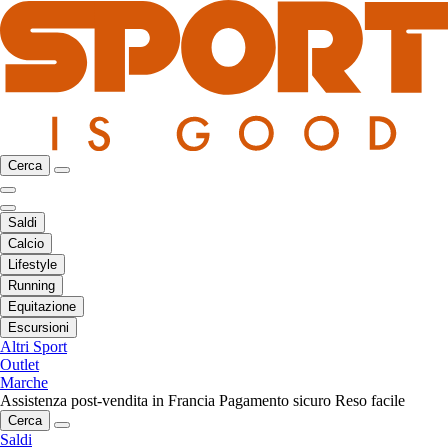
Cerca
Saldi
Calcio
Lifestyle
Running
Equitazione
Escursioni
Altri Sport
Outlet
Marche
Assistenza post-vendita in Francia
Pagamento sicuro
Reso facile
Cerca
Saldi