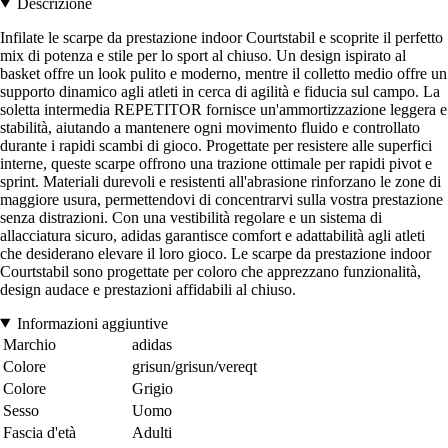
Descrizione
Infilate le scarpe da prestazione indoor Courtstabil e scoprite il perfetto
mix di potenza e stile per lo sport al chiuso. Un design ispirato al
basket offre un look pulito e moderno, mentre il colletto medio offre un
supporto dinamico agli atleti in cerca di agilità e fiducia sul campo. La
soletta intermedia REPETITOR fornisce un'ammortizzazione leggera e
stabilità, aiutando a mantenere ogni movimento fluido e controllato
durante i rapidi scambi di gioco. Progettate per resistere alle superfici
interne, queste scarpe offrono una trazione ottimale per rapidi pivot e
sprint. Materiali durevoli e resistenti all'abrasione rinforzano le zone di
maggiore usura, permettendovi di concentrarvi sulla vostra prestazione
senza distrazioni. Con una vestibilità regolare e un sistema di
allacciatura sicuro, adidas garantisce comfort e adattabilità agli atleti
che desiderano elevare il loro gioco. Le scarpe da prestazione indoor
Courtstabil sono progettate per coloro che apprezzano funzionalità,
design audace e prestazioni affidabili al chiuso.
Informazioni aggiuntive
Marchio
adidas
Colore
grisun/grisun/vereqt
Colore
Grigio
Sesso
Uomo
Fascia d'età
Adulti