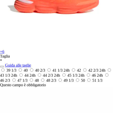
+6
Taglia
*
Guida alle taglie
39 1/3
40
40 2/3
41 1/3
24h
42
42 2/3
24h
43 1/3
24h
44
24h
44 2/3
24h
45 1/3
24h
46
24h
46 2/3
47 1/3
48
48 2/3
49 1/3
50
51 1/3
Questo campo è obbligatorio