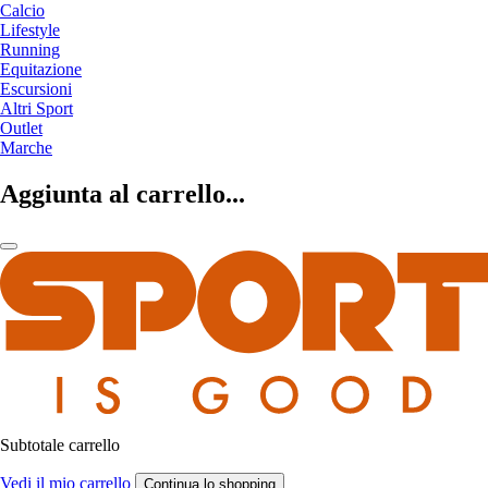
Calcio
Lifestyle
Running
Equitazione
Escursioni
Altri Sport
Outlet
Marche
Aggiunta al carrello...
Subtotale carrello
Vedi il mio carrello
Continua lo shopping