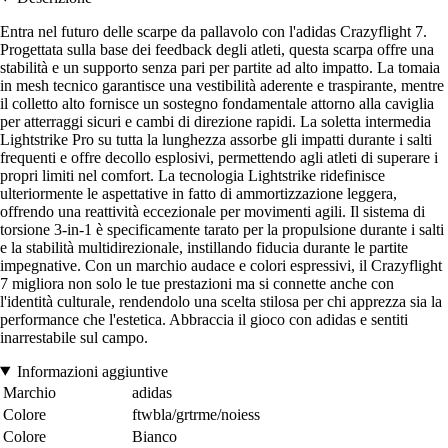
Entra nel futuro delle scarpe da pallavolo con l'adidas Crazyflight 7.
Progettata sulla base dei feedback degli atleti, questa scarpa offre una
stabilità e un supporto senza pari per partite ad alto impatto. La tomaia
in mesh tecnico garantisce una vestibilità aderente e traspirante, mentre
il colletto alto fornisce un sostegno fondamentale attorno alla caviglia
per atterraggi sicuri e cambi di direzione rapidi. La soletta intermedia
Lightstrike Pro su tutta la lunghezza assorbe gli impatti durante i salti
frequenti e offre decollo esplosivi, permettendo agli atleti di superare i
propri limiti nel comfort. La tecnologia Lightstrike ridefinisce
ulteriormente le aspettative in fatto di ammortizzazione leggera,
offrendo una reattività eccezionale per movimenti agili. Il sistema di
torsione 3-in-1 è specificamente tarato per la propulsione durante i salti
e la stabilità multidirezionale, instillando fiducia durante le partite
impegnative. Con un marchio audace e colori espressivi, il Crazyflight
7 migliora non solo le tue prestazioni ma si connette anche con
l'identità culturale, rendendolo una scelta stilosa per chi apprezza sia la
performance che l'estetica. Abbraccia il gioco con adidas e sentiti
inarrestabile sul campo.
Informazioni aggiuntive
Marchio
adidas
Colore
ftwbla/grtrme/noiess
Colore
Bianco