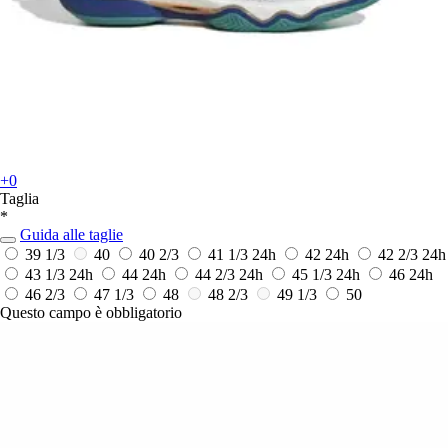
+0
Taglia
*
Guida alle taglie
39 1/3
40
40 2/3
41 1/3
24h
42
24h
42 2/3
24h
43 1/3
24h
44
24h
44 2/3
24h
45 1/3
24h
46
24h
46 2/3
47 1/3
48
48 2/3
49 1/3
50
Questo campo è obbligatorio