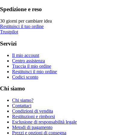
Spedizione e reso
30 giorni per cambiare idea
Restituisci il tuo ordine
Trustpilot
Servizi
Il mio account
Centro assistenza
Traccia il mio ordine
Restituisci il mio ordine
Codici sconto
Chi siamo
Chi siamo?
Contattaci
Condizioni di vendita
Restituzioni e rimborsi
Esclusione di responsabilità legale
Metodi di pagamento
Prezzi e opzioni di consegna