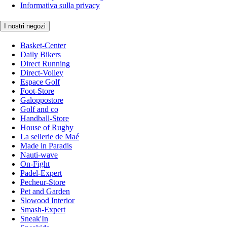
Informativa sulla privacy
I nostri negozi
Basket-Center
Daily Bikers
Direct Running
Direct-Volley
Espace Golf
Foot-Store
Galoppostore
Golf and co
Handball-Store
House of Rugby
La sellerie de Maé
Made in Paradis
Nauti-wave
On-Fight
Padel-Expert
Pecheur-Store
Pet and Garden
Slowood Interior
Smash-Expert
Sneak'In