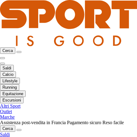
Cerca
Saldi
Calcio
Lifestyle
Running
Equitazione
Escursioni
Altri Sport
Outlet
Marche
Assistenza post-vendita in Francia
Pagamento sicuro
Reso facile
Cerca
Saldi