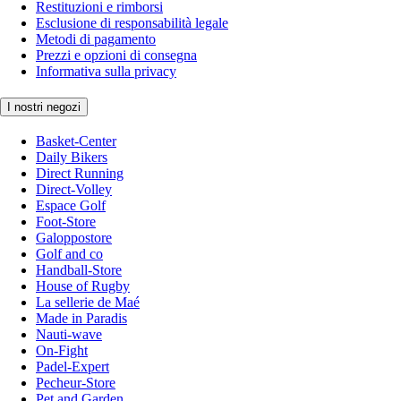
Restituzioni e rimborsi
Esclusione di responsabilità legale
Metodi di pagamento
Prezzi e opzioni di consegna
Informativa sulla privacy
I nostri negozi
Basket-Center
Daily Bikers
Direct Running
Direct-Volley
Espace Golf
Foot-Store
Galoppostore
Golf and co
Handball-Store
House of Rugby
La sellerie de Maé
Made in Paradis
Nauti-wave
On-Fight
Padel-Expert
Pecheur-Store
Pet and Garden