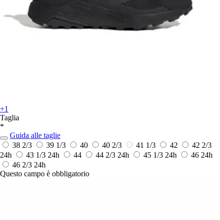
+1
Taglia
*
Guida alle taglie
38 2/3
39 1/3
40
40 2/3
41 1/3
42
42 2/3
24h
43 1/3
24h
44
44 2/3
24h
45 1/3
24h
46
24h
46 2/3
24h
Questo campo è obbligatorio