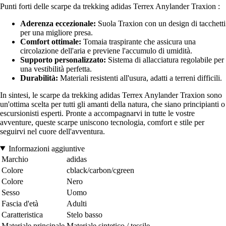
Punti forti delle scarpe da trekking adidas Terrex Anylander Traxion :
Aderenza eccezionale:
Suola Traxion con un design di tacchetti
per una migliore presa.
Comfort ottimale:
Tomaia traspirante che assicura una
circolazione dell'aria e previene l'accumulo di umidità.
Supporto personalizzato:
Sistema di allacciatura regolabile per
una vestibilità perfetta.
Durabilità:
Materiali resistenti all'usura, adatti a terreni difficili.
In sintesi, le scarpe da trekking adidas Terrex Anylander Traxion sono
un'ottima scelta per tutti gli amanti della natura, che siano principianti o
escursionisti esperti. Pronte a accompagnarvi in tutte le vostre
avventure, queste scarpe uniscono tecnologia, comfort e stile per
seguirvi nel cuore dell'avventura.
Informazioni aggiuntive
Marchio
adidas
Colore
cblack/carbon/cgreen
Colore
Nero
Sesso
Uomo
Fascia d'età
Adulti
Caratteristica
Stelo basso
Materiale principale
Materiale sintetico / tessile