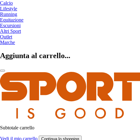
Calcio
Lifestyle
Running
Equitazione
Escursioni
Altri Sport
Outlet
Marche
Aggiunta al carrello...
Subtotale carrello
Vedi il mio carrello
Continua lo shopping