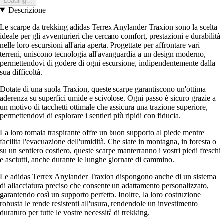
Loading...
Descrizione
Le scarpe da trekking adidas Terrex Anylander Traxion sono la scelta
ideale per gli avventurieri che cercano comfort, prestazioni e durabilità
nelle loro escursioni all'aria aperta. Progettate per affrontare vari
terreni, uniscono tecnologia all'avanguardia a un design moderno,
permettendovi di godere di ogni escursione, indipendentemente dalla
sua difficoltà.
Dotate di una suola Traxion, queste scarpe garantiscono un'ottima
aderenza su superfici umide e scivolose. Ogni passo è sicuro grazie a
un motivo di tacchetti ottimale che assicura una trazione superiore,
permettendovi di esplorare i sentieri più ripidi con fiducia.
La loro tomaia traspirante offre un buon supporto al piede mentre
facilita l'evacuazione dell'umidità. Che siate in montagna, in foresta o
su un sentiero costiero, queste scarpe manterranno i vostri piedi freschi
e asciutti, anche durante le lunghe giornate di cammino.
Le adidas Terrex Anylander Traxion dispongono anche di un sistema
di allacciatura preciso che consente un adattamento personalizzato,
garantendo così un supporto perfetto. Inoltre, la loro costruzione
robusta le rende resistenti all'usura, rendendole un investimento
duraturo per tutte le vostre necessità di trekking.