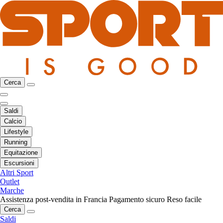
Cerca
Saldi
Calcio
Lifestyle
Running
Equitazione
Escursioni
Altri Sport
Outlet
Marche
Assistenza post-vendita in Francia
Pagamento sicuro
Reso facile
Cerca
Saldi