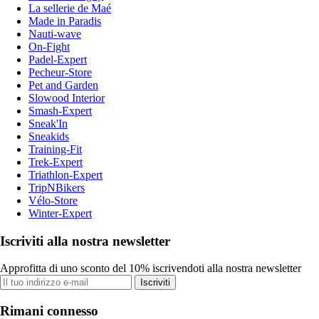
La sellerie de Maé
Made in Paradis
Nauti-wave
On-Fight
Padel-Expert
Pecheur-Store
Pet and Garden
Slowood Interior
Smash-Expert
Sneak'In
Sneakids
Training-Fit
Trek-Expert
Triathlon-Expert
TripNBikers
Vélo-Store
Winter-Expert
Iscriviti alla nostra newsletter
Approfitta di uno sconto del 10% iscrivendoti alla nostra newsletter
Iscriviti
Rimani connesso