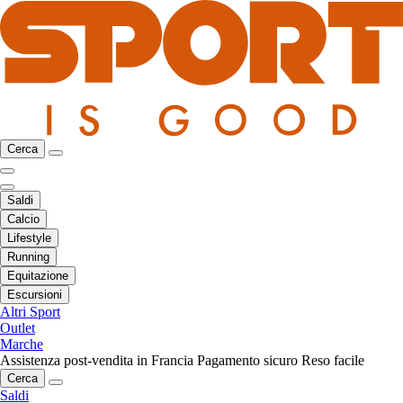
Cerca
Saldi
Calcio
Lifestyle
Running
Equitazione
Escursioni
Altri Sport
Outlet
Marche
Assistenza post-vendita in Francia
Pagamento sicuro
Reso facile
Cerca
Saldi