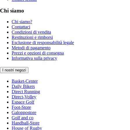
Chi siamo
Chi siamo?
Contattaci
Condizioni di vendita
Restituzioni e rimborsi
Esclusione di responsabilità legale
Metodi di pagamento
Prezzi e opzioni di consegna
Informativa sulla privacy
I nostri negozi
Basket-Center
Daily Bikers
Direct Running
Direct-Volley
Espace Golf
Foot-Store
Galoppostore
Golf and co
Handball-Store
House of Rugby