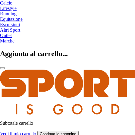
Calcio
Lifestyle
Running
Equitazione
Escursioni
Altri Sport
Outlet
Marche
Aggiunta al carrello...
Subtotale carrello
Vedi il mio carrello
Continua lo shopping