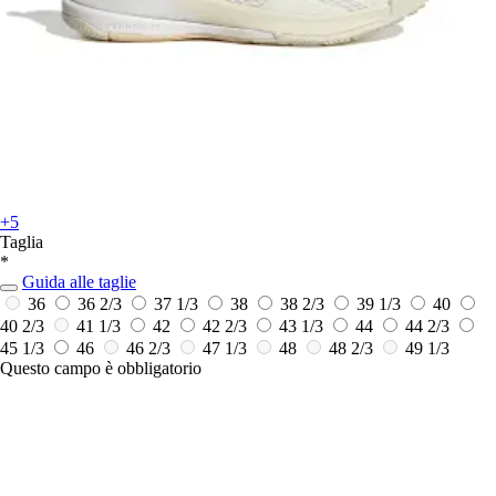
+5
Taglia
*
Guida alle taglie
36
36 2/3
37 1/3
38
38 2/3
39 1/3
40
40 2/3
41 1/3
42
42 2/3
43 1/3
44
44 2/3
45 1/3
46
46 2/3
47 1/3
48
48 2/3
49 1/3
Questo campo è obbligatorio