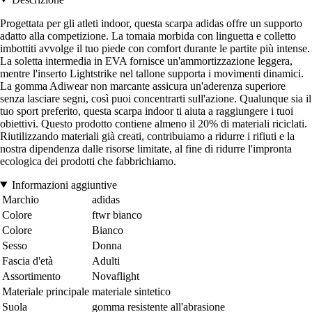
Progettata per gli atleti indoor, questa scarpa adidas offre un supporto
adatto alla competizione. La tomaia morbida con linguetta e colletto
imbottiti avvolge il tuo piede con comfort durante le partite più intense.
La soletta intermedia in EVA fornisce un'ammortizzazione leggera,
mentre l'inserto Lightstrike nel tallone supporta i movimenti dinamici.
La gomma Adiwear non marcante assicura un'aderenza superiore
senza lasciare segni, così puoi concentrarti sull'azione. Qualunque sia il
tuo sport preferito, questa scarpa indoor ti aiuta a raggiungere i tuoi
obiettivi. Questo prodotto contiene almeno il 20% di materiali riciclati.
Riutilizzando materiali già creati, contribuiamo a ridurre i rifiuti e la
nostra dipendenza dalle risorse limitate, al fine di ridurre l'impronta
ecologica dei prodotti che fabbrichiamo.
Informazioni aggiuntive
Marchio
adidas
Colore
ftwr bianco
Colore
Bianco
Sesso
Donna
Fascia d'età
Adulti
Assortimento
Novaflight
Materiale principale
materiale sintetico
Suola
gomma resistente all'abrasione