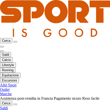
Cerca
Saldi
Calcio
Lifestyle
Running
Equitazione
Escursioni
Altri Sport
Outlet
Marche
Assistenza post-vendita in Francia
Pagamento sicuro
Reso facile
Cerca
Saldi