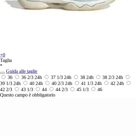
+0
Taglia
*
Guida alle taglie
36
36 2/3
24h
37 1/3
24h
38
24h
38 2/3
24h
39 1/3
24h
40
24h
40 2/3
24h
41 1/3
24h
42
24h
42 2/3
43 1/3
44
44 2/3
45 1/3
46
Questo campo è obbligatorio