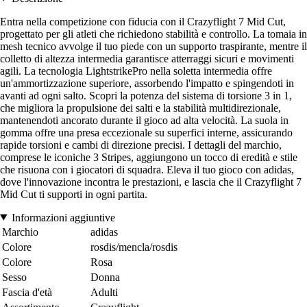
Entra nella competizione con fiducia con il Crazyflight 7 Mid Cut,
progettato per gli atleti che richiedono stabilità e controllo. La tomaia in
mesh tecnico avvolge il tuo piede con un supporto traspirante, mentre il
colletto di altezza intermedia garantisce atterraggi sicuri e movimenti
agili. La tecnologia LightstrikePro nella soletta intermedia offre
un'ammortizzazione superiore, assorbendo l'impatto e spingendoti in
avanti ad ogni salto. Scopri la potenza del sistema di torsione 3 in 1,
che migliora la propulsione dei salti e la stabilità multidirezionale,
mantenendoti ancorato durante il gioco ad alta velocità. La suola in
gomma offre una presa eccezionale su superfici interne, assicurando
rapide torsioni e cambi di direzione precisi. I dettagli del marchio,
comprese le iconiche 3 Stripes, aggiungono un tocco di eredità e stile
che risuona con i giocatori di squadra. Eleva il tuo gioco con adidas,
dove l'innovazione incontra le prestazioni, e lascia che il Crazyflight 7
Mid Cut ti supporti in ogni partita.
Informazioni aggiuntive
Marchio
adidas
Colore
rosdis/mencla/rosdis
Colore
Rosa
Sesso
Donna
Fascia d'età
Adulti