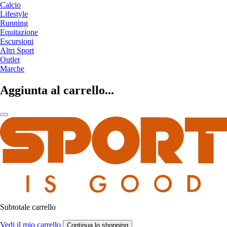
Calcio
Lifestyle
Running
Equitazione
Escursioni
Altri Sport
Outlet
Marche
Aggiunta al carrello...
Subtotale carrello
Vedi il mio carrello
Continua lo shopping