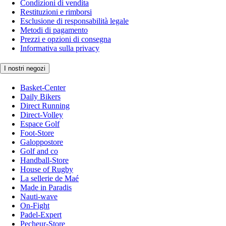
Condizioni di vendita
Restituzioni e rimborsi
Esclusione di responsabilità legale
Metodi di pagamento
Prezzi e opzioni di consegna
Informativa sulla privacy
I nostri negozi
Basket-Center
Daily Bikers
Direct Running
Direct-Volley
Espace Golf
Foot-Store
Galoppostore
Golf and co
Handball-Store
House of Rugby
La sellerie de Maé
Made in Paradis
Nauti-wave
On-Fight
Padel-Expert
Pecheur-Store