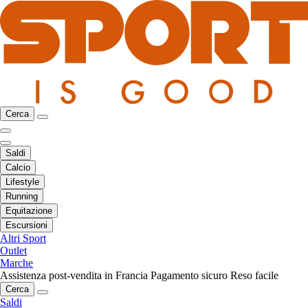
Cerca
Saldi
Calcio
Lifestyle
Running
Equitazione
Escursioni
Altri Sport
Outlet
Marche
Assistenza post-vendita in Francia
Pagamento sicuro
Reso facile
Cerca
Saldi