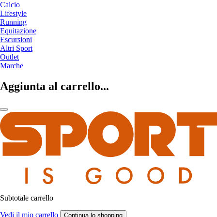
Calcio
Lifestyle
Running
Equitazione
Escursioni
Altri Sport
Outlet
Marche
Aggiunta al carrello...
Subtotale carrello
Vedi il mio carrello
Continua lo shopping