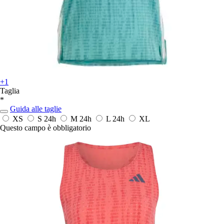
+1
Taglia
*
Guida alle taglie
XS
S
24h
M
24h
L
24h
XL
Questo campo è obbligatorio