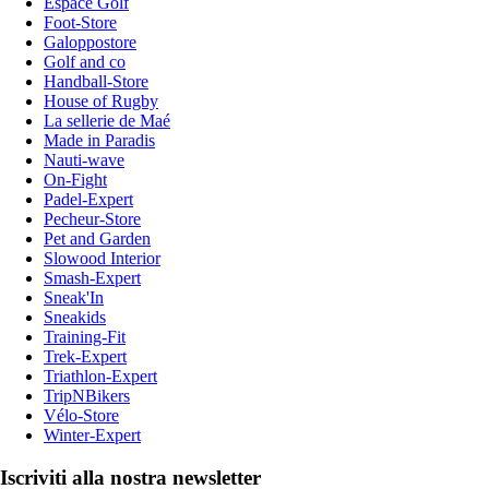
Espace Golf
Foot-Store
Galoppostore
Golf and co
Handball-Store
House of Rugby
La sellerie de Maé
Made in Paradis
Nauti-wave
On-Fight
Padel-Expert
Pecheur-Store
Pet and Garden
Slowood Interior
Smash-Expert
Sneak'In
Sneakids
Training-Fit
Trek-Expert
Triathlon-Expert
TripNBikers
Vélo-Store
Winter-Expert
Iscriviti alla nostra newsletter