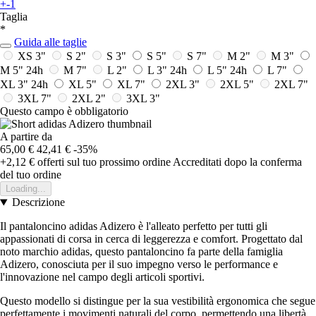
+-1
Taglia
*
Guida alle taglie
XS 3"
S 2"
S 3"
S 5"
S 7"
M 2"
M 3"
M 5"
24h
M 7"
L 2"
L 3"
24h
L 5"
24h
L 7"
XL 3"
24h
XL 5"
XL 7"
2XL 3"
2XL 5"
2XL 7"
3XL 7"
2XL 2"
3XL 3"
Questo campo è obbligatorio
A partire da
65,00 €
42,41 €
-35%
+2,12 €
offerti sul tuo prossimo ordine
Accreditati dopo la conferma
del tuo ordine
Loading...
Descrizione
Il pantaloncino adidas Adizero è l'alleato perfetto per tutti gli
appassionati di corsa in cerca di leggerezza e comfort. Progettato dal
noto marchio adidas, questo pantaloncino fa parte della famiglia
Adizero, conosciuta per il suo impegno verso le performance e
l'innovazione nel campo degli articoli sportivi.
Questo modello si distingue per la sua vestibilità ergonomica che segue
perfettamente i movimenti naturali del corpo, permettendo una libertà