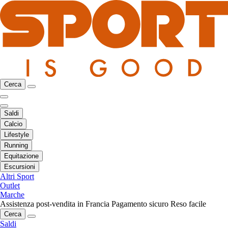
Cerca
Saldi
Calcio
Lifestyle
Running
Equitazione
Escursioni
Altri Sport
Outlet
Marche
Assistenza post-vendita in Francia
Pagamento sicuro
Reso facile
Cerca
Saldi