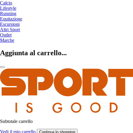
Calcio
Lifestyle
Running
Equitazione
Escursioni
Altri Sport
Outlet
Marche
Aggiunta al carrello...
Subtotale carrello
Vedi il mio carrello
Continua lo shopping