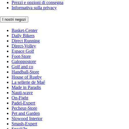
Prezzi e opzioni di consegna
Informativa sulla privacy
I nostri negozi
Basket-Center
Daily Bikers
Direct Running
Direct-Volley
Espace Golf
Foot-Store
Galoppostore
Golf and co
Handball-Store
House of Rugby
La sellerie de Maé
Made in Paradis
Nauti-wave
On-Fight
Padel-Expert
Pecheur-Store
Pet and Garden
Slowood Interior
Smash-Expert
Sneak'In