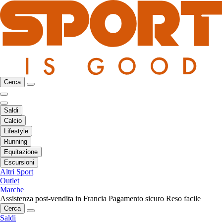
Cerca
Saldi
Calcio
Lifestyle
Running
Equitazione
Escursioni
Altri Sport
Outlet
Marche
Assistenza post-vendita in Francia
Pagamento sicuro
Reso facile
Cerca
Saldi