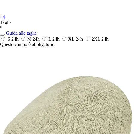
+4
Taglia
*
Guida alle taglie
S
24h
M
24h
L
24h
XL
24h
2XL
24h
Questo campo è obbligatorio