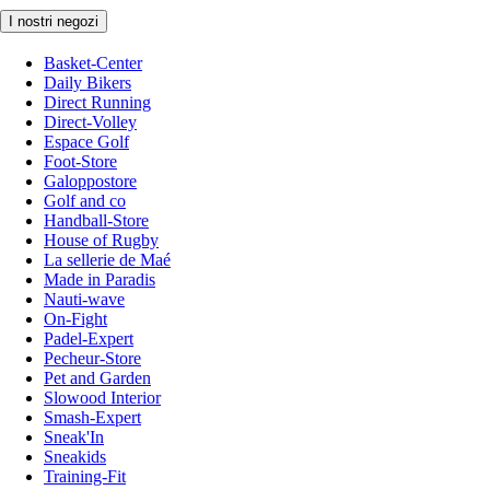
I nostri negozi
Basket-Center
Daily Bikers
Direct Running
Direct-Volley
Espace Golf
Foot-Store
Galoppostore
Golf and co
Handball-Store
House of Rugby
La sellerie de Maé
Made in Paradis
Nauti-wave
On-Fight
Padel-Expert
Pecheur-Store
Pet and Garden
Slowood Interior
Smash-Expert
Sneak'In
Sneakids
Training-Fit