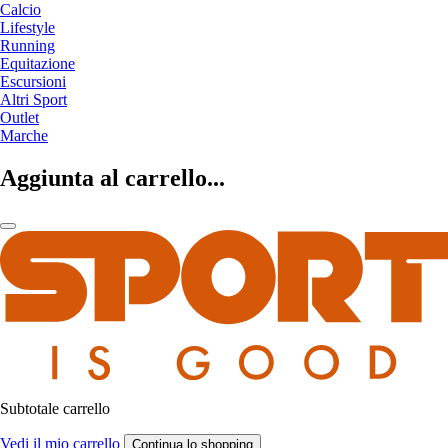
Calcio
Lifestyle
Running
Equitazione
Escursioni
Altri Sport
Outlet
Marche
Aggiunta al carrello...
Subtotale carrello
Vedi il mio carrello
Continua lo shopping