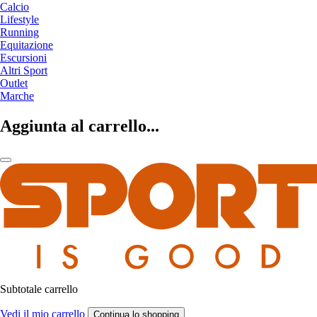
Calcio
Lifestyle
Running
Equitazione
Escursioni
Altri Sport
Outlet
Marche
Aggiunta al carrello...
Subtotale carrello
Vedi il mio carrello
Continua lo shopping