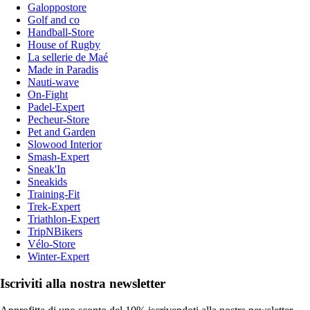
Galoppostore
Golf and co
Handball-Store
House of Rugby
La sellerie de Maé
Made in Paradis
Nauti-wave
On-Fight
Padel-Expert
Pecheur-Store
Pet and Garden
Slowood Interior
Smash-Expert
Sneak'In
Sneakids
Training-Fit
Trek-Expert
Triathlon-Expert
TripNBikers
Vélo-Store
Winter-Expert
Iscriviti alla nostra newsletter