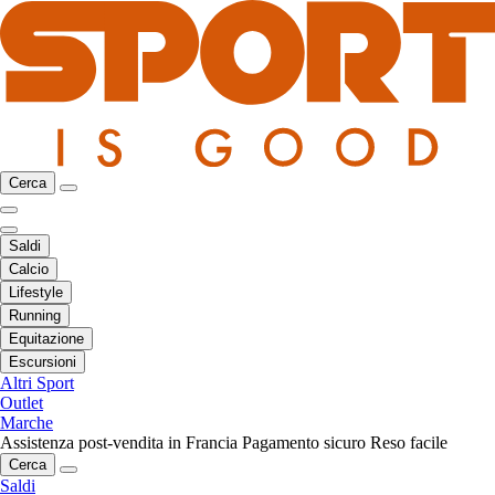
Cerca
Saldi
Calcio
Lifestyle
Running
Equitazione
Escursioni
Altri Sport
Outlet
Marche
Assistenza post-vendita in Francia
Pagamento sicuro
Reso facile
Cerca
Saldi