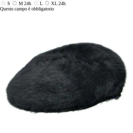
S
M
24h
L
XL
24h
Questo campo è obbligatorio