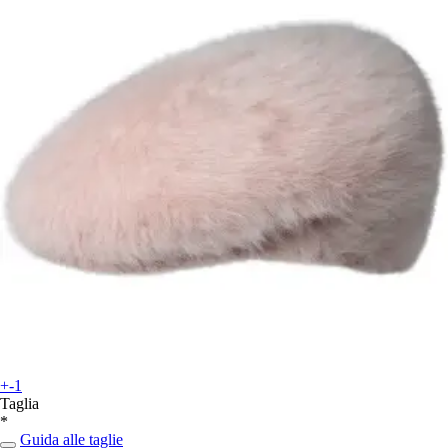
+-1
Taglia
*
Guida alle taglie