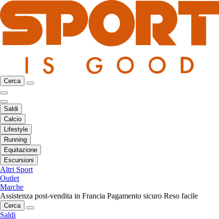
Cerca
Saldi
Calcio
Lifestyle
Running
Equitazione
Escursioni
Altri Sport
Outlet
Marche
Assistenza post-vendita in Francia
Pagamento sicuro
Reso facile
Cerca
Saldi