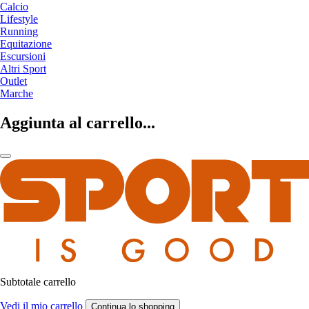
Calcio
Lifestyle
Running
Equitazione
Escursioni
Altri Sport
Outlet
Marche
Aggiunta al carrello...
Subtotale carrello
Vedi il mio carrello
Continua lo shopping