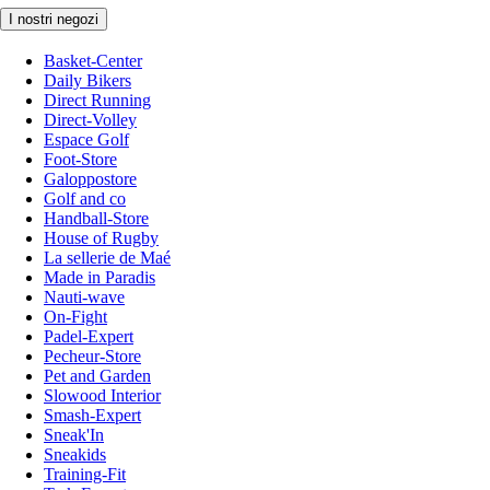
I nostri negozi
Basket-Center
Daily Bikers
Direct Running
Direct-Volley
Espace Golf
Foot-Store
Galoppostore
Golf and co
Handball-Store
House of Rugby
La sellerie de Maé
Made in Paradis
Nauti-wave
On-Fight
Padel-Expert
Pecheur-Store
Pet and Garden
Slowood Interior
Smash-Expert
Sneak'In
Sneakids
Training-Fit