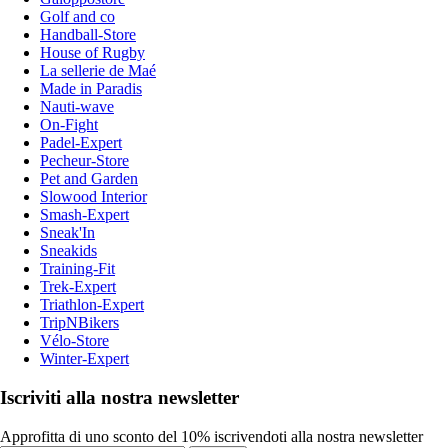
Golf and co
Handball-Store
House of Rugby
La sellerie de Maé
Made in Paradis
Nauti-wave
On-Fight
Padel-Expert
Pecheur-Store
Pet and Garden
Slowood Interior
Smash-Expert
Sneak'In
Sneakids
Training-Fit
Trek-Expert
Triathlon-Expert
TripNBikers
Vélo-Store
Winter-Expert
Iscriviti alla nostra newsletter
Approfitta di uno sconto del 10% iscrivendoti alla nostra newsletter