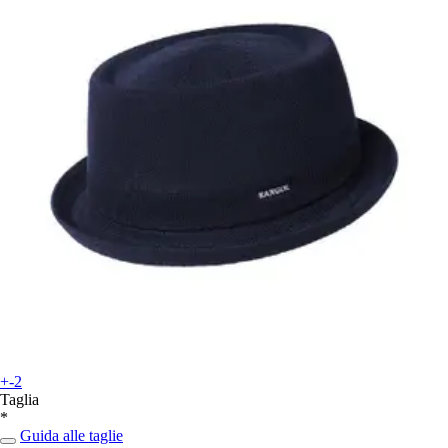
+-2
Taglia
*
Guida alle taglie