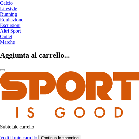
Calcio
Lifestyle
Running
Equitazione
Escursioni
Altri Sport
Outlet
Marche
Aggiunta al carrello...
Subtotale carrello
Vedi il mio carrello
Continua lo shopping