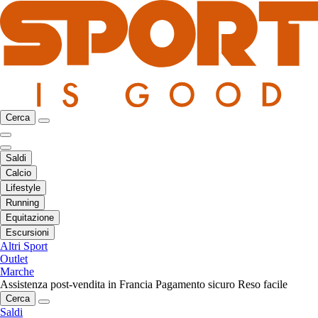
Cerca
Saldi
Calcio
Lifestyle
Running
Equitazione
Escursioni
Altri Sport
Outlet
Marche
Assistenza post-vendita in Francia
Pagamento sicuro
Reso facile
Cerca
Saldi