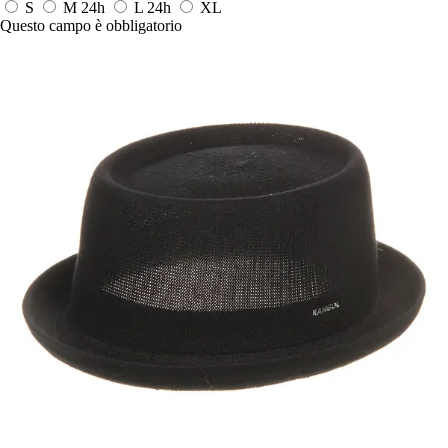
S
M
24h
L
24h
XL
Questo campo è obbligatorio