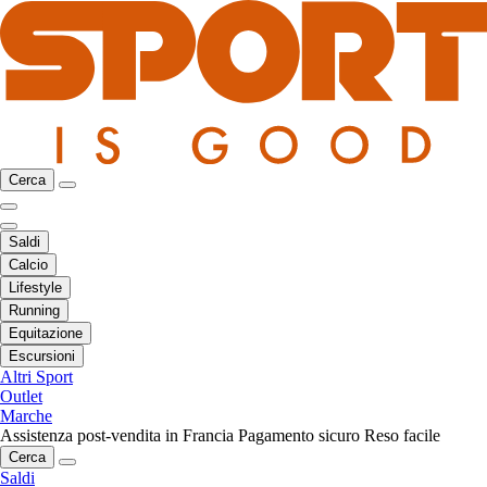
Cerca
Saldi
Calcio
Lifestyle
Running
Equitazione
Escursioni
Altri Sport
Outlet
Marche
Assistenza post-vendita in Francia
Pagamento sicuro
Reso facile
Cerca
Saldi