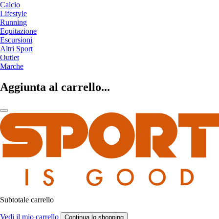
Calcio
Lifestyle
Running
Equitazione
Escursioni
Altri Sport
Outlet
Marche
Aggiunta al carrello...
Subtotale carrello
Vedi il mio carrello
Continua lo shopping