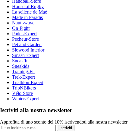
Handball-Store
House of Rugby
La sellerie de Maé
Made in Paradis
Nauti-wave
On-Fight
Padel-Expert
Pecheur-Store
Pet and Garden
Slowood Interior
Smash-Expert
Sneak'In
Sneakids
Training-Fit
Trek-Expert
Triathlon-Expert
TripNBikers
Vélo-Store
Winter-Expert
Iscriviti alla nostra newsletter
Approfitta di uno sconto del 10% iscrivendoti alla nostra newsletter
Iscriviti