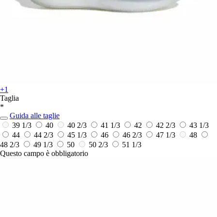
+1
Taglia
*
Guida alle taglie
39 1/3
40
40 2/3
41 1/3
42
42 2/3
43 1/3
44
44 2/3
45 1/3
46
46 2/3
47 1/3
48
48 2/3
49 1/3
50
50 2/3
51 1/3
Questo campo è obbligatorio