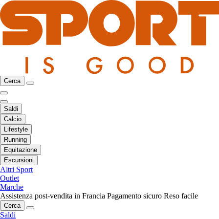
Cerca
Saldi
Calcio
Lifestyle
Running
Equitazione
Escursioni
Altri Sport
Outlet
Marche
Assistenza post-vendita in Francia
Pagamento sicuro
Reso facile
Cerca
Saldi