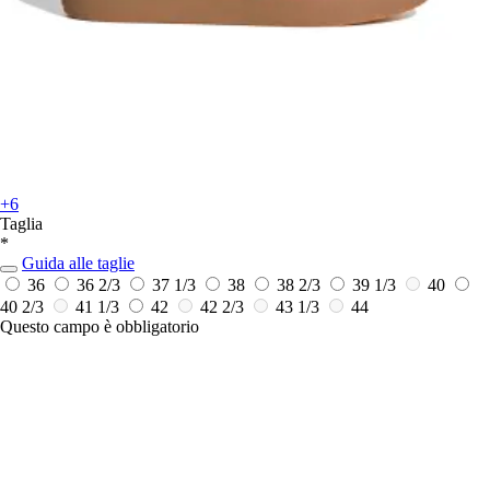
+6
Taglia
*
Guida alle taglie
36
36 2/3
37 1/3
38
38 2/3
39 1/3
40
40 2/3
41 1/3
42
42 2/3
43 1/3
44
Questo campo è obbligatorio