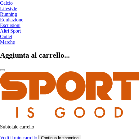
Calcio
Lifestyle
Running
Equitazione
Escursioni
Altri Sport
Outlet
Marche
Aggiunta al carrello...
Subtotale carrello
Vedi il mio carrello
Continua lo shopping