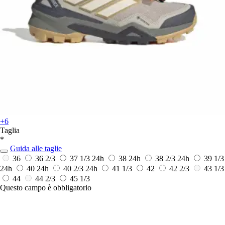
+6
Taglia
*
Guida alle taglie
36
36 2/3
37 1/3
24h
38
24h
38 2/3
24h
39 1/3
24h
40
24h
40 2/3
24h
41 1/3
42
42 2/3
43 1/3
44
44 2/3
45 1/3
Questo campo è obbligatorio