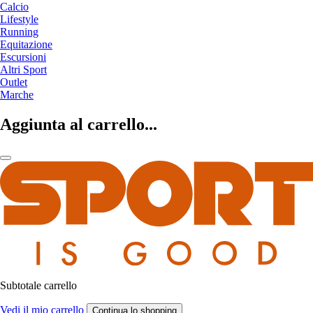
Calcio
Lifestyle
Running
Equitazione
Escursioni
Altri Sport
Outlet
Marche
Aggiunta al carrello...
Subtotale carrello
Vedi il mio carrello
Continua lo shopping