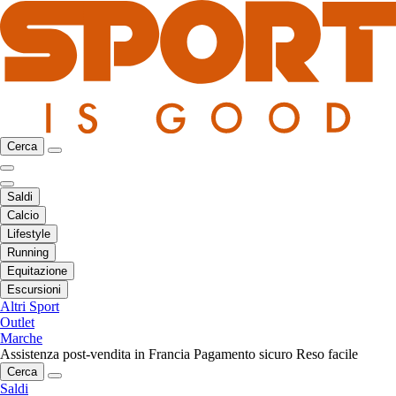
Cerca
Saldi
Calcio
Lifestyle
Running
Equitazione
Escursioni
Altri Sport
Outlet
Marche
Assistenza post-vendita in Francia
Pagamento sicuro
Reso facile
Cerca
Saldi