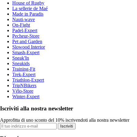
House of Rugby
La sellerie de Maé
Made in Paradis
Nauti-wave
On-Fight
Padel-Expert
Pecheur-Store
Pet and Garden
Slowood Interior
Smash-Expert
Sneak'In
Sneakids
Training-Fit
Trek-Expert
Triathlon-Expert
TripNBikers
Vélo-Store
Winter-Expert
Iscriviti alla nostra newsletter
Approfitta di uno sconto del 10% iscrivendoti alla nostra newsletter
Iscriviti