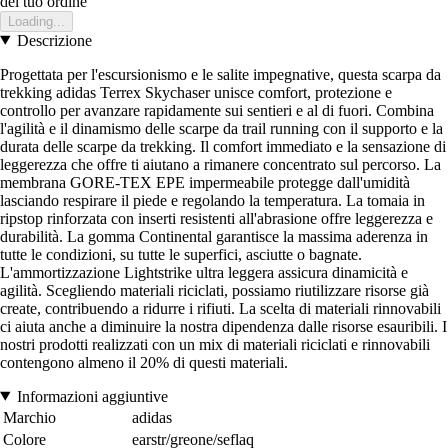
del tuo ordine
Loading...
Descrizione
Progettata per l'escursionismo e le salite impegnative, questa scarpa da
trekking adidas Terrex Skychaser unisce comfort, protezione e
controllo per avanzare rapidamente sui sentieri e al di fuori. Combina
l'agilità e il dinamismo delle scarpe da trail running con il supporto e la
durata delle scarpe da trekking. Il comfort immediato e la sensazione di
leggerezza che offre ti aiutano a rimanere concentrato sul percorso. La
membrana GORE-TEX EPE impermeabile protegge dall'umidità
lasciando respirare il piede e regolando la temperatura. La tomaia in
ripstop rinforzata con inserti resistenti all'abrasione offre leggerezza e
durabilità. La gomma Continental garantisce la massima aderenza in
tutte le condizioni, su tutte le superfici, asciutte o bagnate.
L'ammortizzazione Lightstrike ultra leggera assicura dinamicità e
agilità. Scegliendo materiali riciclati, possiamo riutilizzare risorse già
create, contribuendo a ridurre i rifiuti. La scelta di materiali rinnovabili
ci aiuta anche a diminuire la nostra dipendenza dalle risorse esauribili. I
nostri prodotti realizzati con un mix di materiali riciclati e rinnovabili
contengono almeno il 20% di questi materiali.
Informazioni aggiuntive
Marchio
adidas
Colore
earstr/greone/seflaq