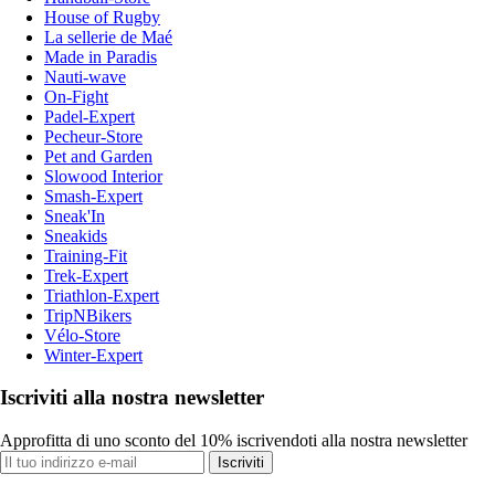
House of Rugby
La sellerie de Maé
Made in Paradis
Nauti-wave
On-Fight
Padel-Expert
Pecheur-Store
Pet and Garden
Slowood Interior
Smash-Expert
Sneak'In
Sneakids
Training-Fit
Trek-Expert
Triathlon-Expert
TripNBikers
Vélo-Store
Winter-Expert
Iscriviti alla nostra newsletter
Approfitta di uno sconto del 10% iscrivendoti alla nostra newsletter
Iscriviti