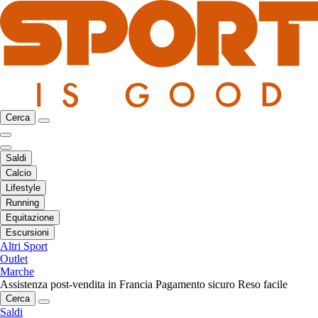
Cerca
Saldi
Calcio
Lifestyle
Running
Equitazione
Escursioni
Altri Sport
Outlet
Marche
Assistenza post-vendita in Francia
Pagamento sicuro
Reso facile
Cerca
Saldi