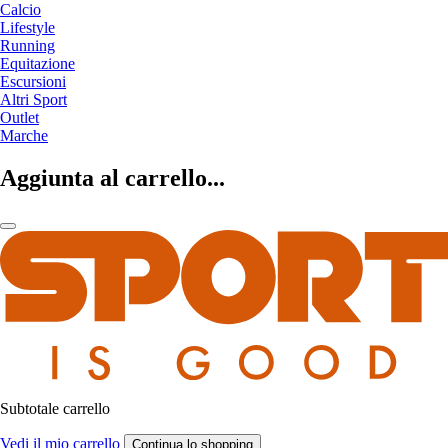
Calcio
Lifestyle
Running
Equitazione
Escursioni
Altri Sport
Outlet
Marche
Aggiunta al carrello...
Subtotale carrello
Vedi il mio carrello
Continua lo shopping