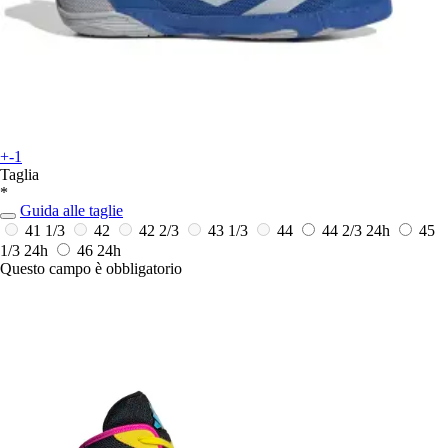
+-1
Taglia
*
Guida alle taglie
41 1/3
42
42 2/3
43 1/3
44
44 2/3
24h
45
1/3
24h
46
24h
Questo campo è obbligatorio