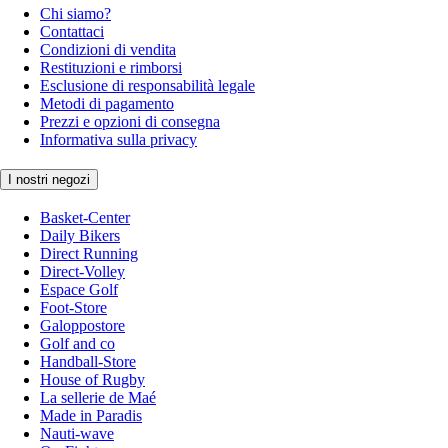
Chi siamo?
Contattaci
Condizioni di vendita
Restituzioni e rimborsi
Esclusione di responsabilità legale
Metodi di pagamento
Prezzi e opzioni di consegna
Informativa sulla privacy
I nostri negozi
Basket-Center
Daily Bikers
Direct Running
Direct-Volley
Espace Golf
Foot-Store
Galoppostore
Golf and co
Handball-Store
House of Rugby
La sellerie de Maé
Made in Paradis
Nauti-wave