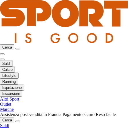
Cerca
Saldi
Calcio
Lifestyle
Running
Equitazione
Escursioni
Altri Sport
Outlet
Marche
Assistenza post-vendita in Francia
Pagamento sicuro
Reso facile
Cerca
Saldi