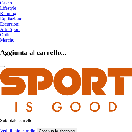
Calcio
Lifestyle
Running
Equitazione
Escursioni
Altri Sport
Outlet
Marche
Aggiunta al carrello...
Subtotale carrello
Vedi il mio carrello
Continua lo shopping