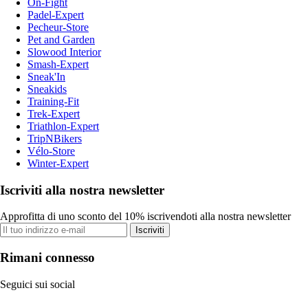
On-Fight
Padel-Expert
Pecheur-Store
Pet and Garden
Slowood Interior
Smash-Expert
Sneak'In
Sneakids
Training-Fit
Trek-Expert
Triathlon-Expert
TripNBikers
Vélo-Store
Winter-Expert
Iscriviti alla nostra newsletter
Approfitta di uno sconto del 10% iscrivendoti alla nostra newsletter
Iscriviti
Rimani connesso
Seguici sui social