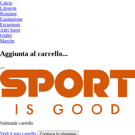
Calcio
Lifestyle
Running
Equitazione
Escursioni
Altri Sport
Outlet
Marche
Aggiunta al carrello...
Subtotale carrello
Vedi il mio carrello
Continua lo shopping