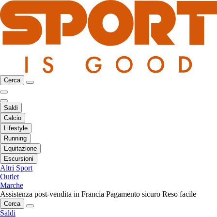
Cerca
Saldi
Calcio
Lifestyle
Running
Equitazione
Escursioni
Altri Sport
Outlet
Marche
Assistenza post-vendita in Francia
Pagamento sicuro
Reso facile
Cerca
Saldi