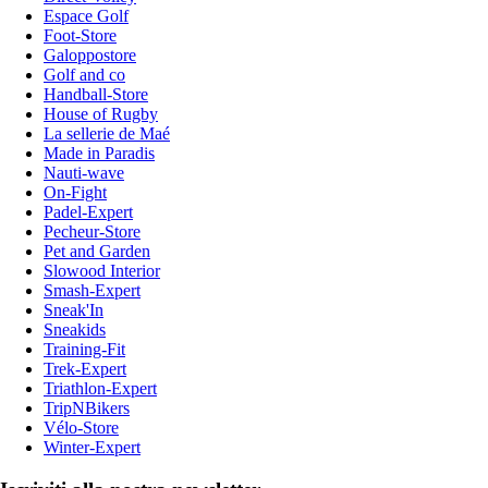
Espace Golf
Foot-Store
Galoppostore
Golf and co
Handball-Store
House of Rugby
La sellerie de Maé
Made in Paradis
Nauti-wave
On-Fight
Padel-Expert
Pecheur-Store
Pet and Garden
Slowood Interior
Smash-Expert
Sneak'In
Sneakids
Training-Fit
Trek-Expert
Triathlon-Expert
TripNBikers
Vélo-Store
Winter-Expert