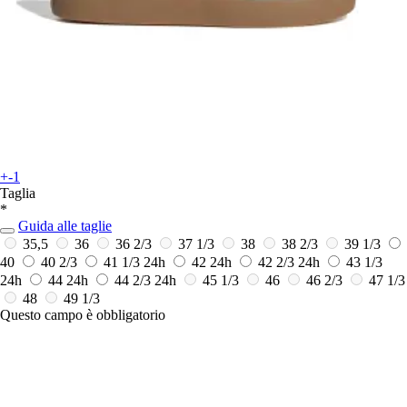
+-1
Taglia
*
Guida alle taglie
35,5
36
36 2/3
37 1/3
38
38 2/3
39 1/3
40
40 2/3
41 1/3
24h
42
24h
42 2/3
24h
43 1/3
24h
44
24h
44 2/3
24h
45 1/3
46
46 2/3
47 1/3
48
49 1/3
Questo campo è obbligatorio