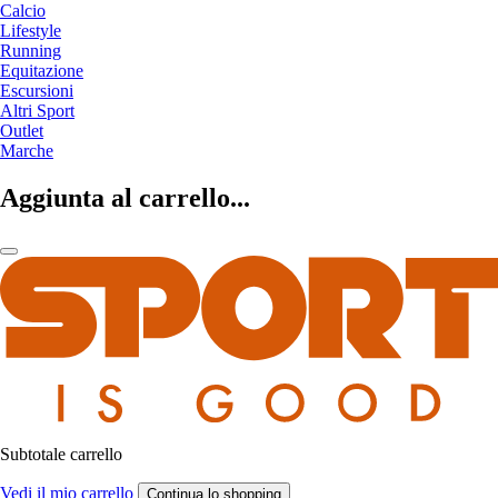
Calcio
Lifestyle
Running
Equitazione
Escursioni
Altri Sport
Outlet
Marche
Aggiunta al carrello...
Subtotale carrello
Vedi il mio carrello
Continua lo shopping