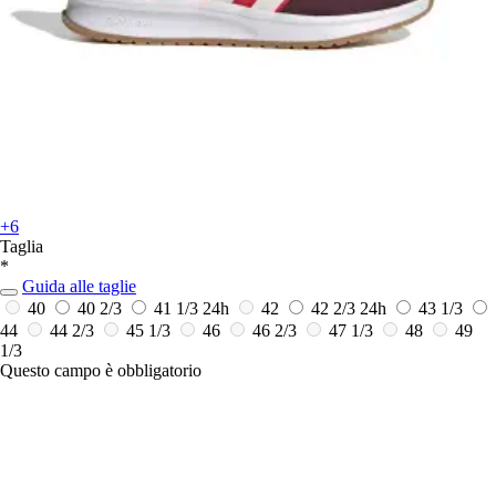
+6
Taglia
*
Guida alle taglie
40
40 2/3
41 1/3
24h
42
42 2/3
24h
43 1/3
44
44 2/3
45 1/3
46
46 2/3
47 1/3
48
49
1/3
Questo campo è obbligatorio