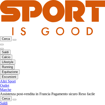
Cerca
Saldi
Calcio
Lifestyle
Running
Equitazione
Escursioni
Altri Sport
Outlet
Marche
Assistenza post-vendita in Francia
Pagamento sicuro
Reso facile
Cerca
Saldi