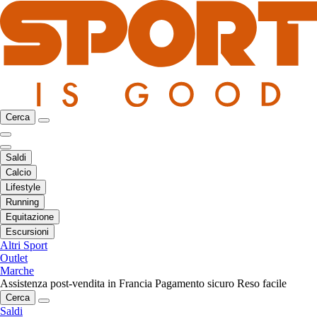
Cerca
Saldi
Calcio
Lifestyle
Running
Equitazione
Escursioni
Altri Sport
Outlet
Marche
Assistenza post-vendita in Francia
Pagamento sicuro
Reso facile
Cerca
Saldi