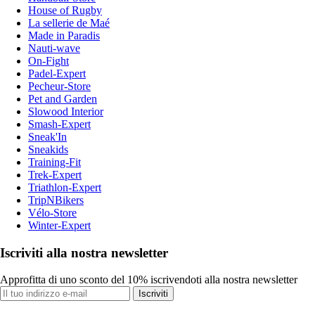
House of Rugby
La sellerie de Maé
Made in Paradis
Nauti-wave
On-Fight
Padel-Expert
Pecheur-Store
Pet and Garden
Slowood Interior
Smash-Expert
Sneak'In
Sneakids
Training-Fit
Trek-Expert
Triathlon-Expert
TripNBikers
Vélo-Store
Winter-Expert
Iscriviti alla nostra newsletter
Approfitta di uno sconto del 10% iscrivendoti alla nostra newsletter
Iscriviti