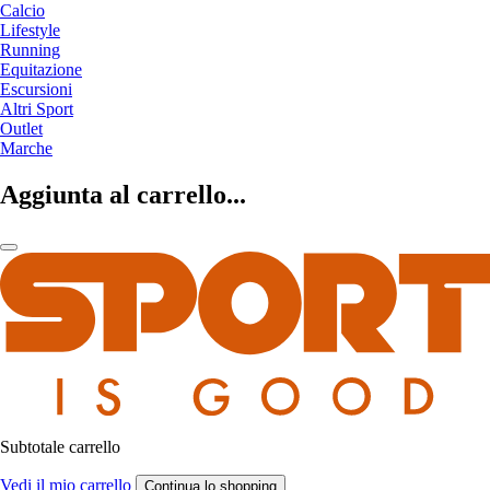
Calcio
Lifestyle
Running
Equitazione
Escursioni
Altri Sport
Outlet
Marche
Aggiunta al carrello...
Subtotale carrello
Vedi il mio carrello
Continua lo shopping