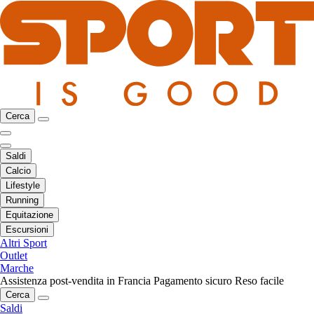
Cerca
Saldi
Calcio
Lifestyle
Running
Equitazione
Escursioni
Altri Sport
Outlet
Marche
Assistenza post-vendita in Francia
Pagamento sicuro
Reso facile
Cerca
Saldi