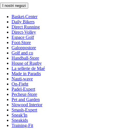
I nostri negozi
Basket-Center
Daily Bikers
Direct Running
Direct-Volley
Espace Golf
Foot-Store
Galoppostore
Golf and co
Handball-Store
House of Rugby
La sellerie de Maé
Made in Paradis
Nauti-wave
On-Fight
Padel-Expert
Pecheur-Store
Pet and Garden
Slowood Interior
Smash-Expert
Sneak'In
Sneakids
Training-Fit