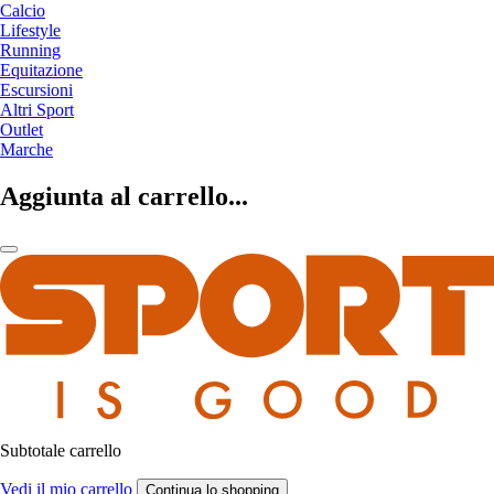
Calcio
Lifestyle
Running
Equitazione
Escursioni
Altri Sport
Outlet
Marche
Aggiunta al carrello...
Subtotale carrello
Vedi il mio carrello
Continua lo shopping