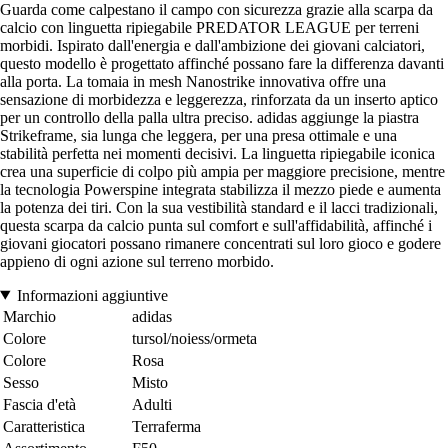
Guarda come calpestano il campo con sicurezza grazie alla scarpa da
calcio con linguetta ripiegabile PREDATOR LEAGUE per terreni
morbidi. Ispirato dall'energia e dall'ambizione dei giovani calciatori,
questo modello è progettato affinché possano fare la differenza davanti
alla porta. La tomaia in mesh Nanostrike innovativa offre una
sensazione di morbidezza e leggerezza, rinforzata da un inserto aptico
per un controllo della palla ultra preciso. adidas aggiunge la piastra
Strikeframe, sia lunga che leggera, per una presa ottimale e una
stabilità perfetta nei momenti decisivi. La linguetta ripiegabile iconica
crea una superficie di colpo più ampia per maggiore precisione, mentre
la tecnologia Powerspine integrata stabilizza il mezzo piede e aumenta
la potenza dei tiri. Con la sua vestibilità standard e il lacci tradizionali,
questa scarpa da calcio punta sul comfort e sull'affidabilità, affinché i
giovani giocatori possano rimanere concentrati sul loro gioco e godere
appieno di ogni azione sul terreno morbido.
Informazioni aggiuntive
Marchio
adidas
Colore
tursol/noiess/ormeta
Colore
Rosa
Sesso
Misto
Fascia d'età
Adulti
Caratteristica
Terraferma