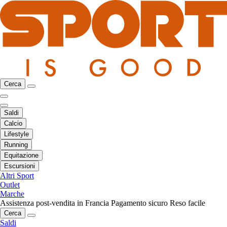
Cerca
Saldi
Calcio
Lifestyle
Running
Equitazione
Escursioni
Altri Sport
Outlet
Marche
Assistenza post-vendita in Francia
Pagamento sicuro
Reso facile
Cerca
Saldi