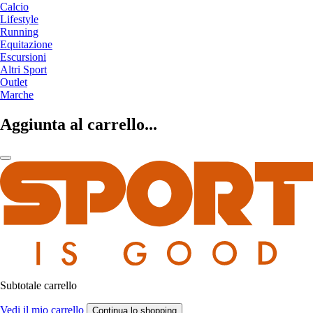
Calcio
Lifestyle
Running
Equitazione
Escursioni
Altri Sport
Outlet
Marche
Aggiunta al carrello...
Subtotale carrello
Vedi il mio carrello
Continua lo shopping