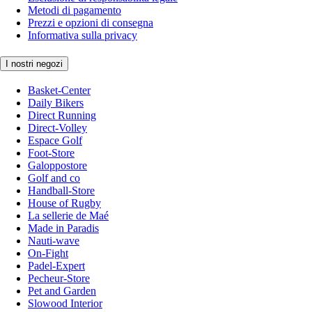
Metodi di pagamento
Prezzi e opzioni di consegna
Informativa sulla privacy
I nostri negozi
Basket-Center
Daily Bikers
Direct Running
Direct-Volley
Espace Golf
Foot-Store
Galoppostore
Golf and co
Handball-Store
House of Rugby
La sellerie de Maé
Made in Paradis
Nauti-wave
On-Fight
Padel-Expert
Pecheur-Store
Pet and Garden
Slowood Interior