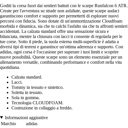
Goditi la corsa fuori dai sentieri battuti con le scarpe Runfalcon 6 ATR.
Create per l'avventura su strade non asfaltate, queste scarpe audaci
garantiscono comfort e supporto per permetterti di esplorare nuovi
percorsi con fiducia. Sono dotate di un'ammortizzazione Cloudfoam
morbida e dinamica, sia che tu calchi l'asfalto sia che tu affronti sentieri
accidentati. La calzata standard offre una sensazione sicura e
bilanciata, mentre la chiusura con lacci ti consente di regolarla per le
tue corse. Sotto il piede, la suola esterna multi-superficie è adatta a
diversi tipi di terreni e garantisce un'ottima aderenza e supporto. Con
adidas, ogni corsa è l'occasione per superare i tuoi limiti e scoprire
nuove possibilità. Queste scarpe sono un elemento essenziale per un
allenamento versatile, combinando performance e comfort nella vita
quotidiana.
Calzata standard.
Lacci.
Tommy in tessuto e sintetico.
Soletta in tessuto.
Sola in gomma.
Tecnologia CLOUDFOAM.
Costruzione in collaggio a freddo.
Informazioni aggiuntive
Marchio
adidas