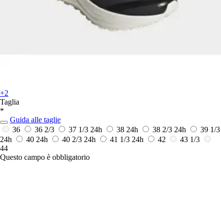
+2
Taglia
*
Guida alle taglie
36
36 2/3
37 1/3
24h
38
24h
38 2/3
24h
39 1/3
24h
40
24h
40 2/3
24h
41 1/3
24h
42
43 1/3
44
Questo campo è obbligatorio