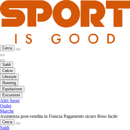
Cerca
Saldi
Calcio
Lifestyle
Running
Equitazione
Escursioni
Altri Sport
Outlet
Marche
Assistenza post-vendita in Francia
Pagamento sicuro
Reso facile
Cerca
Saldi