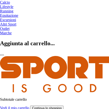
Calcio
Lifestyle
Running
Equitazione
Escursioni
Altri Sport
Outlet
Marche
Aggiunta al carrello...
Subtotale carrello
Vedi il mio carrello
Continua lo shopping