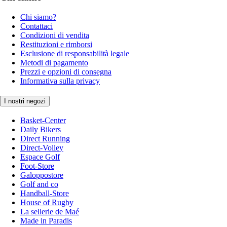
Chi siamo?
Contattaci
Condizioni di vendita
Restituzioni e rimborsi
Esclusione di responsabilità legale
Metodi di pagamento
Prezzi e opzioni di consegna
Informativa sulla privacy
I nostri negozi
Basket-Center
Daily Bikers
Direct Running
Direct-Volley
Espace Golf
Foot-Store
Galoppostore
Golf and co
Handball-Store
House of Rugby
La sellerie de Maé
Made in Paradis