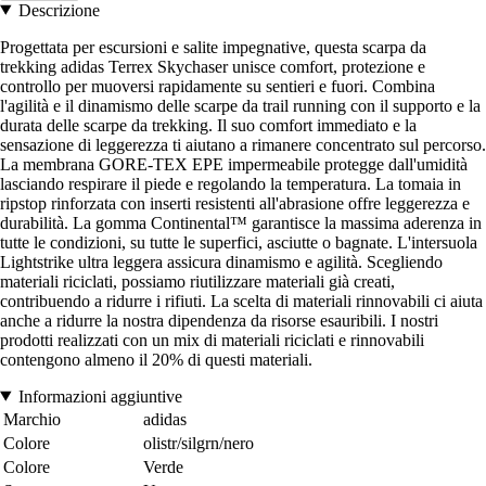
Descrizione
Progettata per escursioni e salite impegnative, questa scarpa da
trekking adidas Terrex Skychaser unisce comfort, protezione e
controllo per muoversi rapidamente su sentieri e fuori. Combina
l'agilità e il dinamismo delle scarpe da trail running con il supporto e la
durata delle scarpe da trekking. Il suo comfort immediato e la
sensazione di leggerezza ti aiutano a rimanere concentrato sul percorso.
La membrana GORE-TEX EPE impermeabile protegge dall'umidità
lasciando respirare il piede e regolando la temperatura. La tomaia in
ripstop rinforzata con inserti resistenti all'abrasione offre leggerezza e
durabilità. La gomma Continental™ garantisce la massima aderenza in
tutte le condizioni, su tutte le superfici, asciutte o bagnate. L'intersuola
Lightstrike ultra leggera assicura dinamismo e agilità. Scegliendo
materiali riciclati, possiamo riutilizzare materiali già creati,
contribuendo a ridurre i rifiuti. La scelta di materiali rinnovabili ci aiuta
anche a ridurre la nostra dipendenza da risorse esauribili. I nostri
prodotti realizzati con un mix di materiali riciclati e rinnovabili
contengono almeno il 20% di questi materiali.
Informazioni aggiuntive
Marchio
adidas
Colore
olistr/silgrn/nero
Colore
Verde