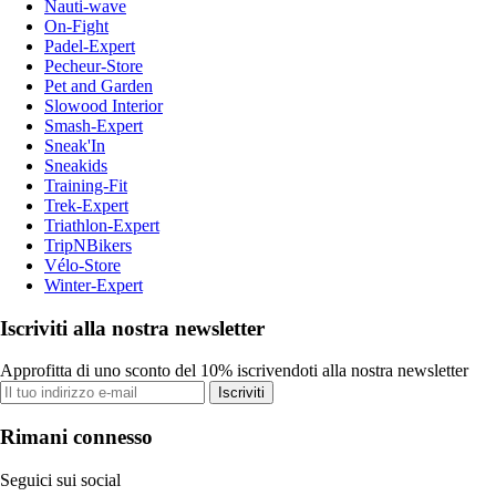
Nauti-wave
On-Fight
Padel-Expert
Pecheur-Store
Pet and Garden
Slowood Interior
Smash-Expert
Sneak'In
Sneakids
Training-Fit
Trek-Expert
Triathlon-Expert
TripNBikers
Vélo-Store
Winter-Expert
Iscriviti alla nostra newsletter
Approfitta di uno sconto del 10% iscrivendoti alla nostra newsletter
Iscriviti
Rimani connesso
Seguici sui social