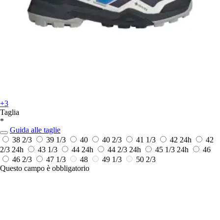
+3
Taglia
*
Guida alle taglie
38 2/3
39 1/3
40
40 2/3
41 1/3
42
24h
42
2/3
24h
43 1/3
44
24h
44 2/3
24h
45 1/3
24h
46
46 2/3
47 1/3
48
49 1/3
50 2/3
Questo campo è obbligatorio