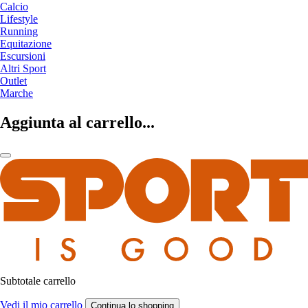
Calcio
Lifestyle
Running
Equitazione
Escursioni
Altri Sport
Outlet
Marche
Aggiunta al carrello...
Subtotale carrello
Vedi il mio carrello
Continua lo shopping