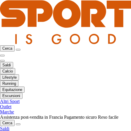
Cerca
Saldi
Calcio
Lifestyle
Running
Equitazione
Escursioni
Altri Sport
Outlet
Marche
Assistenza post-vendita in Francia
Pagamento sicuro
Reso facile
Cerca
Saldi