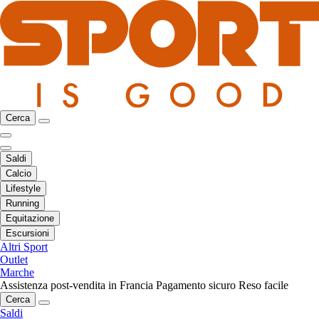
Cerca
Saldi
Calcio
Lifestyle
Running
Equitazione
Escursioni
Altri Sport
Outlet
Marche
Assistenza post-vendita in Francia
Pagamento sicuro
Reso facile
Cerca
Saldi