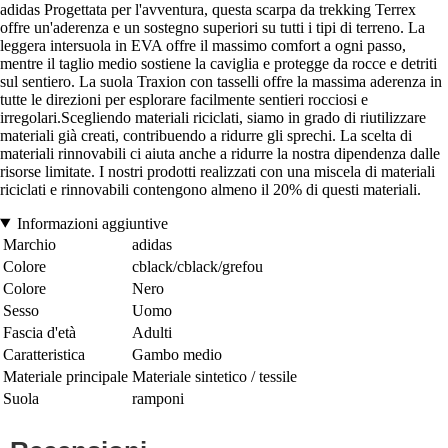
adidas Progettata per l'avventura, questa scarpa da trekking Terrex
offre un'aderenza e un sostegno superiori su tutti i tipi di terreno. La
leggera intersuola in EVA offre il massimo comfort a ogni passo,
mentre il taglio medio sostiene la caviglia e protegge da rocce e detriti
sul sentiero. La suola Traxion con tasselli offre la massima aderenza in
tutte le direzioni per esplorare facilmente sentieri rocciosi e
irregolari.Scegliendo materiali riciclati, siamo in grado di riutilizzare
materiali già creati, contribuendo a ridurre gli sprechi. La scelta di
materiali rinnovabili ci aiuta anche a ridurre la nostra dipendenza dalle
risorse limitate. I nostri prodotti realizzati con una miscela di materiali
riciclati e rinnovabili contengono almeno il 20% di questi materiali.
Informazioni aggiuntive
Marchio
adidas
Colore
cblack/cblack/grefou
Colore
Nero
Sesso
Uomo
Fascia d'età
Adulti
Caratteristica
Gambo medio
Materiale principale
Materiale sintetico / tessile
Suola
ramponi