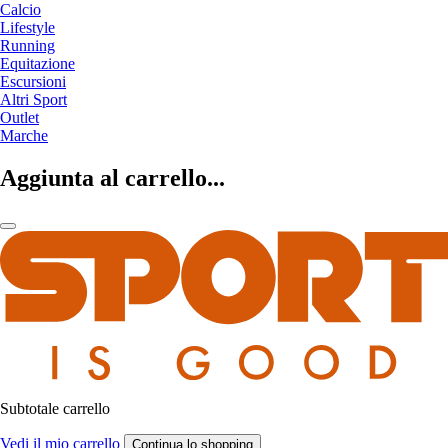
Calcio
Lifestyle
Running
Equitazione
Escursioni
Altri Sport
Outlet
Marche
Aggiunta al carrello...
Subtotale carrello
Vedi il mio carrello
Continua lo shopping