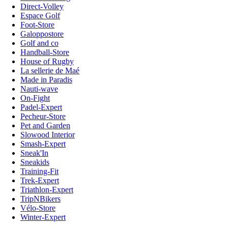
Direct-Volley
Espace Golf
Foot-Store
Galoppostore
Golf and co
Handball-Store
House of Rugby
La sellerie de Maé
Made in Paradis
Nauti-wave
On-Fight
Padel-Expert
Pecheur-Store
Pet and Garden
Slowood Interior
Smash-Expert
Sneak'In
Sneakids
Training-Fit
Trek-Expert
Triathlon-Expert
TripNBikers
Vélo-Store
Winter-Expert