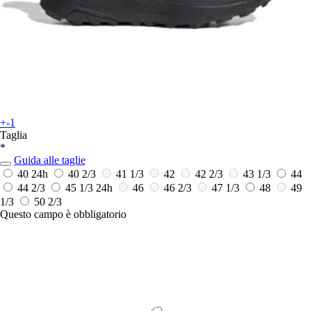
+-1
Taglia
*
Guida alle taglie
40
24h
40 2/3
41 1/3
42
42 2/3
43 1/3
44
44 2/3
45 1/3
24h
46
46 2/3
47 1/3
48
49
1/3
50 2/3
Questo campo è obbligatorio