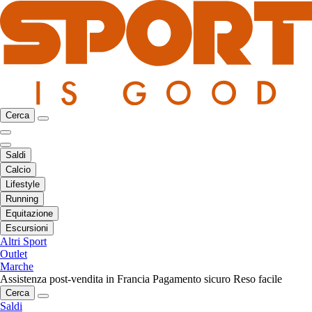
Cerca
Saldi
Calcio
Lifestyle
Running
Equitazione
Escursioni
Altri Sport
Outlet
Marche
Assistenza post-vendita in Francia
Pagamento sicuro
Reso facile
Cerca
Saldi