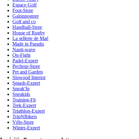
Espace Golf
Foot-Store
Galoppostore
Golf and co
Handball-Store
House of Rugby
La sellerie de Maé
Made in Paradis
Nauti-wave
On-Fight
Padel-Expert
Pecheur-Store
Pet and Garden
Slowood Interior
Smash-Expert
Sneak'In
Sneakids
Training-Fit
Trek-Expert
Triathlon-Expert
TripNBikers
Vélo-Store
Winter-Expert