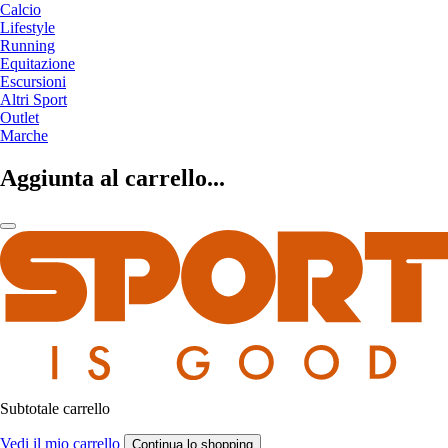
Calcio
Lifestyle
Running
Equitazione
Escursioni
Altri Sport
Outlet
Marche
Aggiunta al carrello...
Subtotale carrello
Vedi il mio carrello
Continua lo shopping