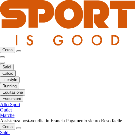
Cerca
Saldi
Calcio
Lifestyle
Running
Equitazione
Escursioni
Altri Sport
Outlet
Marche
Assistenza post-vendita in Francia
Pagamento sicuro
Reso facile
Cerca
Saldi