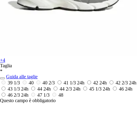
+4
Taglia
*
Guida alle taglie
39 1/3
40
40 2/3
41 1/3
24h
42
24h
42 2/3
24h
43 1/3
24h
44
24h
44 2/3
24h
45 1/3
24h
46
24h
46 2/3
24h
47 1/3
48
Questo campo è obbligatorio