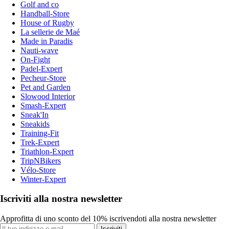
Golf and co
Handball-Store
House of Rugby
La sellerie de Maé
Made in Paradis
Nauti-wave
On-Fight
Padel-Expert
Pecheur-Store
Pet and Garden
Slowood Interior
Smash-Expert
Sneak'In
Sneakids
Training-Fit
Trek-Expert
Triathlon-Expert
TripNBikers
Vélo-Store
Winter-Expert
Iscriviti alla nostra newsletter
Approfitta di uno sconto del 10% iscrivendoti alla nostra newsletter
Iscriviti