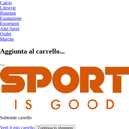
Calcio
Lifestyle
Running
Equitazione
Escursioni
Altri Sport
Outlet
Marche
Aggiunta al carrello...
Subtotale carrello
Vedi il mio carrello
Continua lo shopping