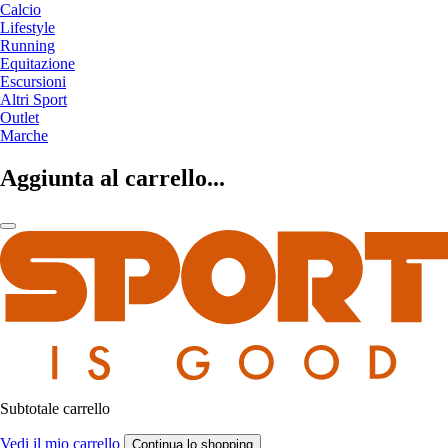
Calcio
Lifestyle
Running
Equitazione
Escursioni
Altri Sport
Outlet
Marche
Aggiunta al carrello...
Subtotale carrello
Vedi il mio carrello
Continua lo shopping