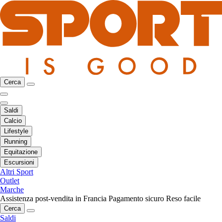
Cerca
Saldi
Calcio
Lifestyle
Running
Equitazione
Escursioni
Altri Sport
Outlet
Marche
Assistenza post-vendita in Francia
Pagamento sicuro
Reso facile
Cerca
Saldi