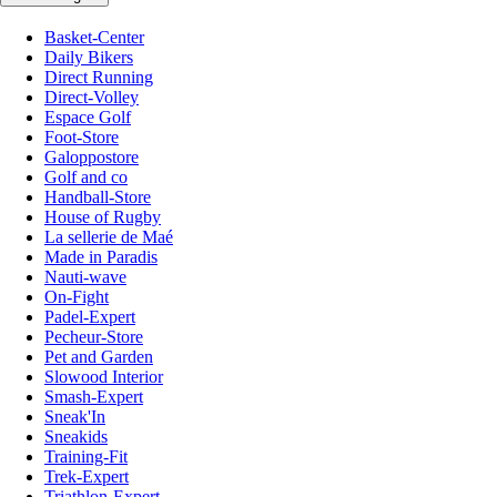
Basket-Center
Daily Bikers
Direct Running
Direct-Volley
Espace Golf
Foot-Store
Galoppostore
Golf and co
Handball-Store
House of Rugby
La sellerie de Maé
Made in Paradis
Nauti-wave
On-Fight
Padel-Expert
Pecheur-Store
Pet and Garden
Slowood Interior
Smash-Expert
Sneak'In
Sneakids
Training-Fit
Trek-Expert
Triathlon-Expert