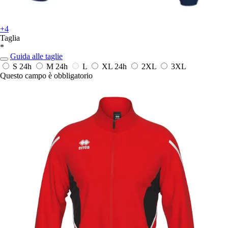
+4
Taglia
*
Guida alle taglie
S
24h
M
24h
L
XL
24h
2XL
3XL
Questo campo è obbligatorio