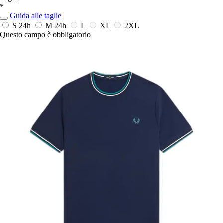
*
Guida alle taglie
S
24h
M
24h
L
XL
2XL
Questo campo è obbligatorio