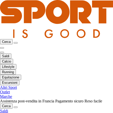
Cerca
Saldi
Calcio
Lifestyle
Running
Equitazione
Escursioni
Altri Sport
Outlet
Marche
Assistenza post-vendita in Francia
Pagamento sicuro
Reso facile
Cerca
Saldi