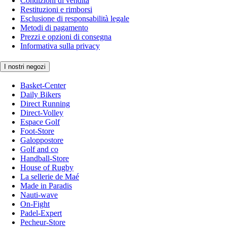
Condizioni di vendita
Restituzioni e rimborsi
Esclusione di responsabilità legale
Metodi di pagamento
Prezzi e opzioni di consegna
Informativa sulla privacy
I nostri negozi
Basket-Center
Daily Bikers
Direct Running
Direct-Volley
Espace Golf
Foot-Store
Galoppostore
Golf and co
Handball-Store
House of Rugby
La sellerie de Maé
Made in Paradis
Nauti-wave
On-Fight
Padel-Expert
Pecheur-Store