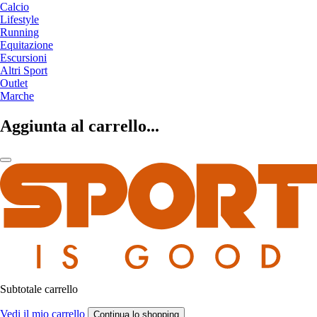
Calcio
Lifestyle
Running
Equitazione
Escursioni
Altri Sport
Outlet
Marche
Aggiunta al carrello...
Subtotale carrello
Vedi il mio carrello
Continua lo shopping