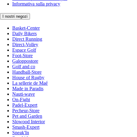
Informativa sulla privacy
I nostri negozi
Basket-Center
Daily Bikers
Direct Running
Direct-Volley
Espace Golf
Foot-Store
Galoppostore
Golf and co
Handball-Store
House of Rugby
La sellerie de Maé
Made in Paradis
Nauti-wave
On-Fight
Padel-Expert
Pecheur-Store
Pet and Garden
Slowood Interior
Smash-Expert
Sneak'In