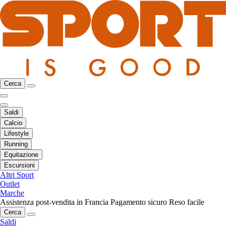
Cerca
Saldi
Calcio
Lifestyle
Running
Equitazione
Escursioni
Altri Sport
Outlet
Marche
Assistenza post-vendita in Francia
Pagamento sicuro
Reso facile
Cerca
Saldi