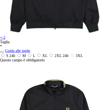
+-2
Taglia
*
Guida alle taglie
S
24h
M
L
XL
2XL
24h
3XL
Questo campo è obbligatorio