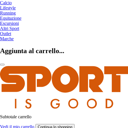
Calcio
Lifestyle
Running
Equitazione
Escursioni
Altri Sport
Outlet
Marche
Aggiunta al carrello...
Subtotale carrello
Vedi il mio carrello
Continua lo shopping