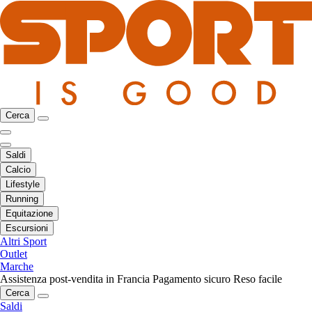
Cerca
Saldi
Calcio
Lifestyle
Running
Equitazione
Escursioni
Altri Sport
Outlet
Marche
Assistenza post-vendita in Francia
Pagamento sicuro
Reso facile
Cerca
Saldi