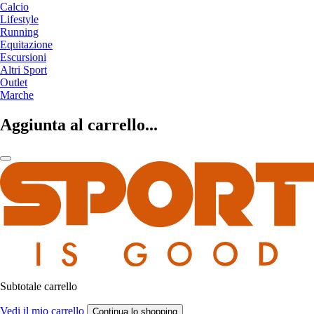
Calcio
Lifestyle
Running
Equitazione
Escursioni
Altri Sport
Outlet
Marche
Aggiunta al carrello...
Subtotale carrello
Vedi il mio carrello
Continua lo shopping