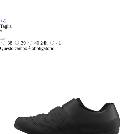
+-2
Taglia
*
38
39
40
24h
41
Questo campo è obbligatorio