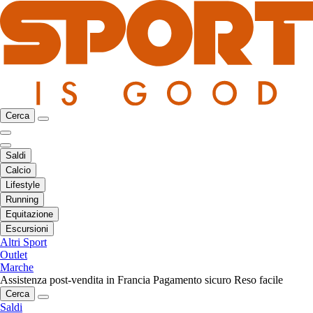
Cerca
Saldi
Calcio
Lifestyle
Running
Equitazione
Escursioni
Altri Sport
Outlet
Marche
Assistenza post-vendita in Francia
Pagamento sicuro
Reso facile
Cerca
Saldi