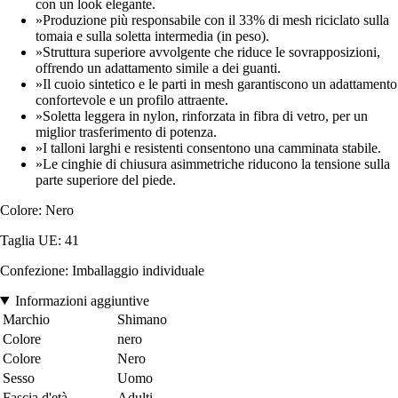
con un look elegante.
»Produzione più responsabile con il 33% di mesh riciclato sulla
tomaia e sulla soletta intermedia (in peso).
»Struttura superiore avvolgente che riduce le sovrapposizioni,
offrendo un adattamento simile a dei guanti.
»Il cuoio sintetico e le parti in mesh garantiscono un adattamento
confortevole e un profilo attraente.
»Soletta leggera in nylon, rinforzata in fibra di vetro, per un
miglior trasferimento di potenza.
»I talloni larghi e resistenti consentono una camminata stabile.
»Le cinghie di chiusura asimmetriche riducono la tensione sulla
parte superiore del piede.
Colore: Nero
Taglia UE: 41
Confezione: Imballaggio individuale
Informazioni aggiuntive
Marchio
Shimano
Colore
nero
Colore
Nero
Sesso
Uomo
Fascia d'età
Adulti