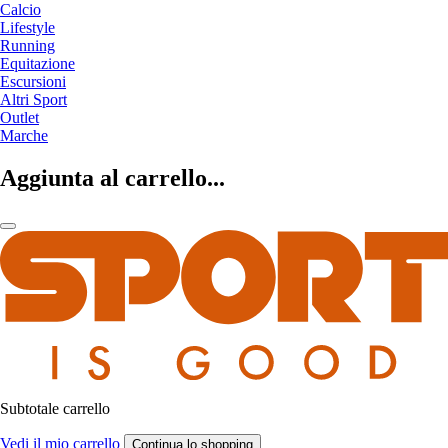
Calcio
Lifestyle
Running
Equitazione
Escursioni
Altri Sport
Outlet
Marche
Aggiunta al carrello...
Subtotale carrello
Vedi il mio carrello
Continua lo shopping