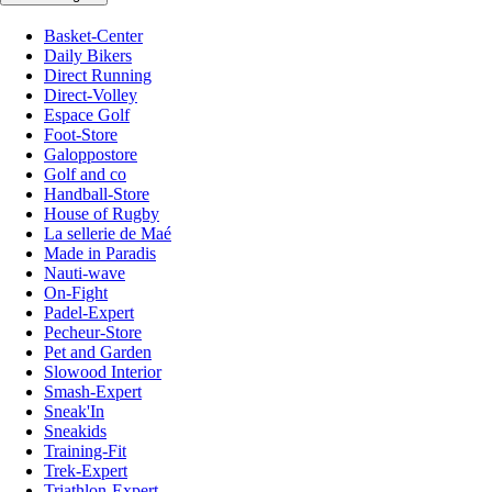
Basket-Center
Daily Bikers
Direct Running
Direct-Volley
Espace Golf
Foot-Store
Galoppostore
Golf and co
Handball-Store
House of Rugby
La sellerie de Maé
Made in Paradis
Nauti-wave
On-Fight
Padel-Expert
Pecheur-Store
Pet and Garden
Slowood Interior
Smash-Expert
Sneak'In
Sneakids
Training-Fit
Trek-Expert
Triathlon-Expert