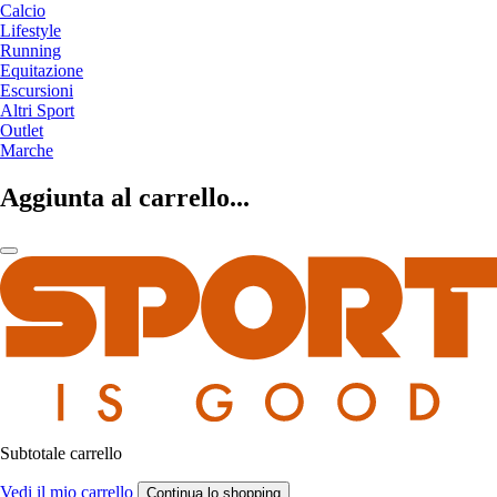
Calcio
Lifestyle
Running
Equitazione
Escursioni
Altri Sport
Outlet
Marche
Aggiunta al carrello...
Subtotale carrello
Vedi il mio carrello
Continua lo shopping