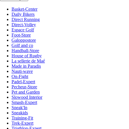
Basket-Center
Daily Bikers
Direct Running
Direct-Volley
Espace Golf
Foot-Store
Galoppostore
Golf and co
Handball-Store
House of Rugby
La sellerie de Maé
Made in Paradis
Nauti-wave
On-Fight
Padel-Expert
Pecheur-Store
Pet and Garden
Slowood Interior
Smash-Expert
Sneak'In
Sneakids
Training-Fit
Trek-Expert
Triathlon-Expert