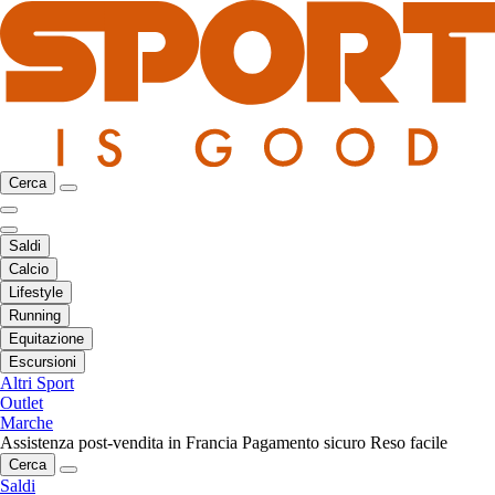
Cerca
Saldi
Calcio
Lifestyle
Running
Equitazione
Escursioni
Altri Sport
Outlet
Marche
Assistenza post-vendita in Francia
Pagamento sicuro
Reso facile
Cerca
Saldi