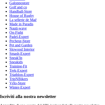
Galoppostore
Golf and co
Handball-Store
House of Rugby
La sellerie de Maé
Made in Paradis
Nauti-wave
On-Fight
Padel-Expert
Pecheur-Store
Pet and Garden
Slowood Interior
Smash-Expert
Sneak'In
Sneakids
Training-Fit
Trek-Expert
Triathlon-Expert
TripNBikers
Vélo-Store
Winter-Expert
Iscriviti alla nostra newsletter