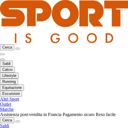
Cerca
Saldi
Calcio
Lifestyle
Running
Equitazione
Escursioni
Altri Sport
Outlet
Marche
Assistenza post-vendita in Francia
Pagamento sicuro
Reso facile
Cerca
Saldi