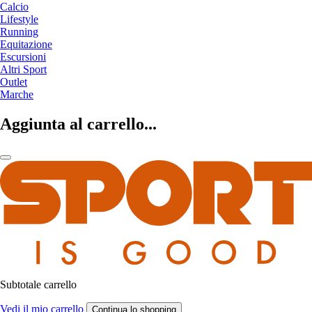
Calcio
Lifestyle
Running
Equitazione
Escursioni
Altri Sport
Outlet
Marche
Aggiunta al carrello...
Subtotale carrello
Vedi il mio carrello
Continua lo shopping