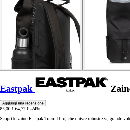
Eastpak
Zaino
Aggiungi una recensione
85,00 €
64,77 €
-24%
Scopri lo zaino Eastpak Toproll Pro, che unisce robustezza, grande vo