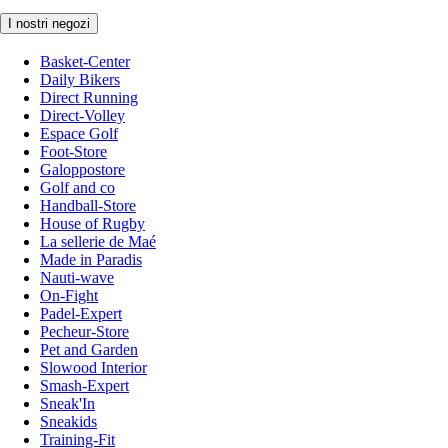
I nostri negozi
Basket-Center
Daily Bikers
Direct Running
Direct-Volley
Espace Golf
Foot-Store
Galoppostore
Golf and co
Handball-Store
House of Rugby
La sellerie de Maé
Made in Paradis
Nauti-wave
On-Fight
Padel-Expert
Pecheur-Store
Pet and Garden
Slowood Interior
Smash-Expert
Sneak'In
Sneakids
Training-Fit