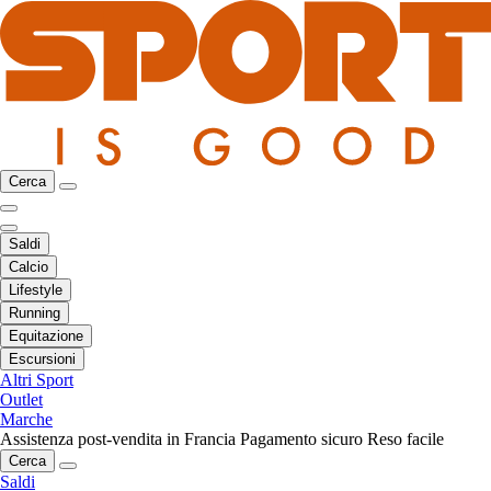
Cerca
Saldi
Calcio
Lifestyle
Running
Equitazione
Escursioni
Altri Sport
Outlet
Marche
Assistenza post-vendita in Francia
Pagamento sicuro
Reso facile
Cerca
Saldi