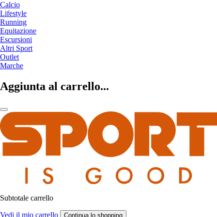
Calcio
Lifestyle
Running
Equitazione
Escursioni
Altri Sport
Outlet
Marche
Aggiunta al carrello...
Subtotale carrello
Vedi il mio carrello
Continua lo shopping