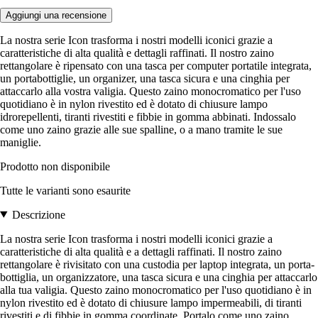
Aggiungi una recensione
La nostra serie Icon trasforma i nostri modelli iconici grazie a
caratteristiche di alta qualità e dettagli raffinati. Il nostro zaino
rettangolare è ripensato con una tasca per computer portatile integrata,
un portabottiglie, un organizer, una tasca sicura e una cinghia per
attaccarlo alla vostra valigia. Questo zaino monocromatico per l'uso
quotidiano è in nylon rivestito ed è dotato di chiusure lampo
idrorepellenti, tiranti rivestiti e fibbie in gomma abbinati. Indossalo
come uno zaino grazie alle sue spalline, o a mano tramite le sue
maniglie.
Prodotto non disponibile
Tutte le varianti sono esaurite
Descrizione
La nostra serie Icon trasforma i nostri modelli iconici grazie a
caratteristiche di alta qualità e a dettagli raffinati. Il nostro zaino
rettangolare è rivisitato con una custodia per laptop integrata, un porta-
bottiglia, un organizzatore, una tasca sicura e una cinghia per attaccarlo
alla tua valigia. Questo zaino monocromatico per l'uso quotidiano è in
nylon rivestito ed è dotato di chiusure lampo impermeabili, di tiranti
rivestiti e di fibbie in gomma coordinate. Portalo come uno zaino