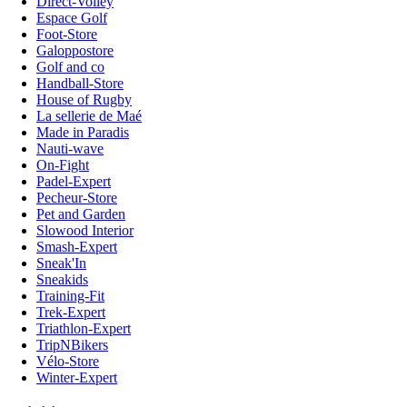
Direct-Volley
Espace Golf
Foot-Store
Galoppostore
Golf and co
Handball-Store
House of Rugby
La sellerie de Maé
Made in Paradis
Nauti-wave
On-Fight
Padel-Expert
Pecheur-Store
Pet and Garden
Slowood Interior
Smash-Expert
Sneak'In
Sneakids
Training-Fit
Trek-Expert
Triathlon-Expert
TripNBikers
Vélo-Store
Winter-Expert