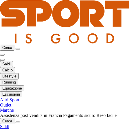
Cerca
Saldi
Calcio
Lifestyle
Running
Equitazione
Escursioni
Altri Sport
Outlet
Marche
Assistenza post-vendita in Francia
Pagamento sicuro
Reso facile
Cerca
Saldi