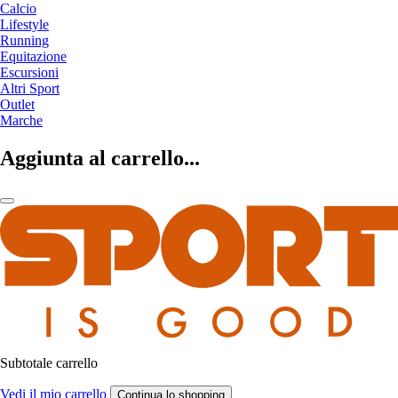
Calcio
Lifestyle
Running
Equitazione
Escursioni
Altri Sport
Outlet
Marche
Aggiunta al carrello...
Subtotale carrello
Vedi il mio carrello
Continua lo shopping