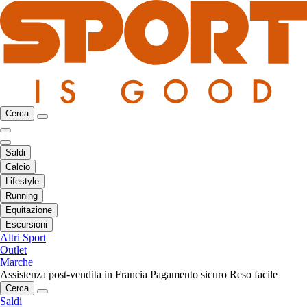
Cerca
Saldi
Calcio
Lifestyle
Running
Equitazione
Escursioni
Altri Sport
Outlet
Marche
Assistenza post-vendita in Francia
Pagamento sicuro
Reso facile
Cerca
Saldi