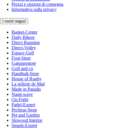
Prezzi e opzioni di consegna
Informativa sulla privacy
I nostri negozi
Basket-Center
Daily Bikers
Direct Running
Direct-Volley
Espace Golf
Foot-Store
Galoppostore
Golf and co
Handball-Store
House of Rugby
La sellerie de Maé
Made in Paradis
Nauti-wave
On-Fight
Padel-Expert
Pecheur-Store
Pet and Garden
Slowood Interior
Smash-Expert