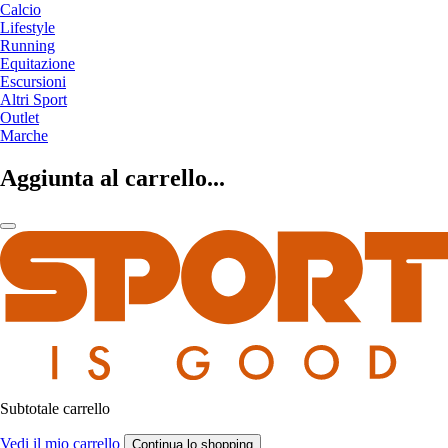
Calcio
Lifestyle
Running
Equitazione
Escursioni
Altri Sport
Outlet
Marche
Aggiunta al carrello...
Subtotale carrello
Vedi il mio carrello
Continua lo shopping