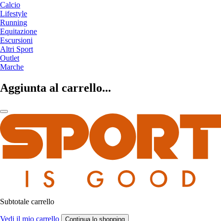
Calcio
Lifestyle
Running
Equitazione
Escursioni
Altri Sport
Outlet
Marche
Aggiunta al carrello...
Subtotale carrello
Vedi il mio carrello
Continua lo shopping