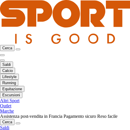
Cerca
Saldi
Calcio
Lifestyle
Running
Equitazione
Escursioni
Altri Sport
Outlet
Marche
Assistenza post-vendita in Francia
Pagamento sicuro
Reso facile
Cerca
Saldi