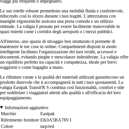
viaggi più frequenti o impegnativi.
Le sue rotelle robuste permettono una mobilità fluida e confortevole,
riducendo così lo sforzo durante i tuoi tragitti. L'attrezzatura con
maniglie ergonomiche assicura una presa comoda e un utilizzo
ottimale. La valigia è pensata per essere facilmente manovrabile in
spazi ristretti come i corridoi degli aeroporti o i mezzi pubblici.
All'interno, uno spazio di stivaggio ben strutturato ti permette di
mantenere le tue cose in ordine. Compartimenti disposti in modo
intelligente facilitano l'organizzazione dei tuoi vestiti, accessori e
documenti, evitando pieghe e mescolanze indesiderate. La valigia offre
un equilibrio perfetto tra capacità e compattezza, ideale per brevi
soggiorni o come bagaglio a mano.
Le rifiniture curate e la qualità dei materiali utilizzati garantiscono un
prodotto durevole che ti accompagnerà in tutti i tuoi spostamenti. La
valigia Eastpak Transit'R S combina così funzionalità, comfort e stile
per soddisfare i viaggiatori attenti alla qualità e all'efficacia del loro
equipaggiamento.
Informazioni aggiuntive
Marchio
Eastpak
Riferimento fornitore
EK0A5BA78V1
Colore
tarp/red