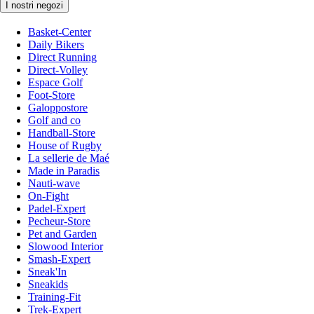
I nostri negozi
Basket-Center
Daily Bikers
Direct Running
Direct-Volley
Espace Golf
Foot-Store
Galoppostore
Golf and co
Handball-Store
House of Rugby
La sellerie de Maé
Made in Paradis
Nauti-wave
On-Fight
Padel-Expert
Pecheur-Store
Pet and Garden
Slowood Interior
Smash-Expert
Sneak'In
Sneakids
Training-Fit
Trek-Expert