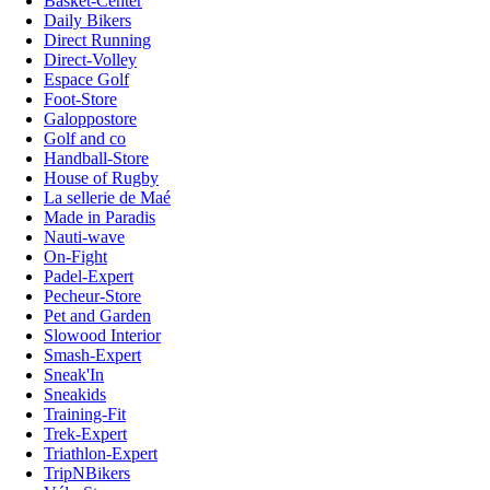
Basket-Center
Daily Bikers
Direct Running
Direct-Volley
Espace Golf
Foot-Store
Galoppostore
Golf and co
Handball-Store
House of Rugby
La sellerie de Maé
Made in Paradis
Nauti-wave
On-Fight
Padel-Expert
Pecheur-Store
Pet and Garden
Slowood Interior
Smash-Expert
Sneak'In
Sneakids
Training-Fit
Trek-Expert
Triathlon-Expert
TripNBikers