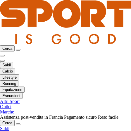
Cerca
Saldi
Calcio
Lifestyle
Running
Equitazione
Escursioni
Altri Sport
Outlet
Marche
Assistenza post-vendita in Francia
Pagamento sicuro
Reso facile
Cerca
Saldi