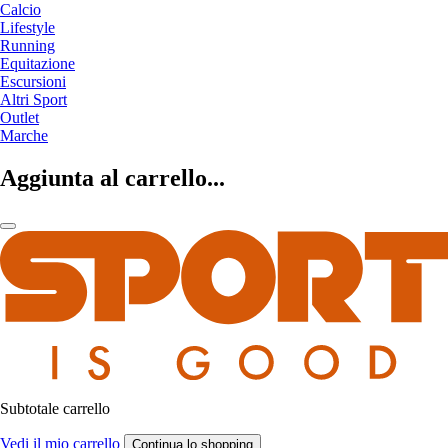
Calcio
Lifestyle
Running
Equitazione
Escursioni
Altri Sport
Outlet
Marche
Aggiunta al carrello...
Subtotale carrello
Vedi il mio carrello
Continua lo shopping