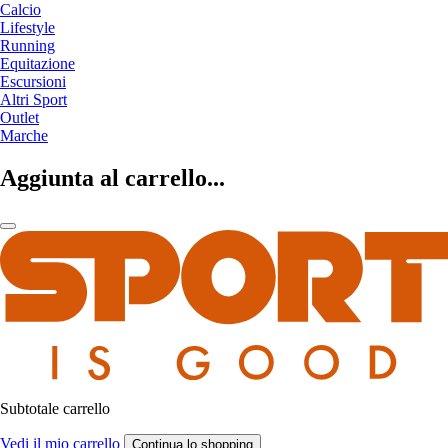
Calcio
Lifestyle
Running
Equitazione
Escursioni
Altri Sport
Outlet
Marche
Aggiunta al carrello...
Subtotale carrello
Vedi il mio carrello
Continua lo shopping