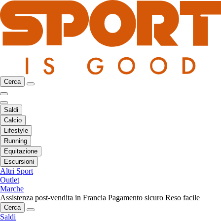
Cerca
Saldi
Calcio
Lifestyle
Running
Equitazione
Escursioni
Altri Sport
Outlet
Marche
Assistenza post-vendita in Francia
Pagamento sicuro
Reso facile
Cerca
Saldi