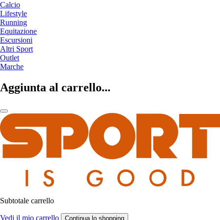
Calcio
Lifestyle
Running
Equitazione
Escursioni
Altri Sport
Outlet
Marche
Aggiunta al carrello...
Subtotale carrello
Vedi il mio carrello
Continua lo shopping