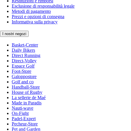
Restituzioni e rimborsi
Esclusione di responsabilità legale
Metodi di pagamento
Prezzi e opzioni di consegna
Informativa sulla privacy
I nostri negozi
Basket-Center
Daily Bikers
Direct Running
Direct-Volley
Espace Golf
Foot-Store
Galoppostore
Golf and co
Handball-Store
House of Rugby
La sellerie de Maé
Made in Paradis
Nauti-wave
On-Fight
Padel-Expert
Pecheur-Store
Pet and Garden