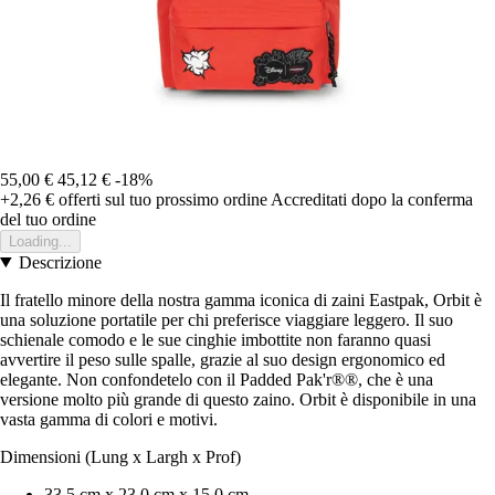
55,00 €
45,12 €
-18%
+2,26 €
offerti sul tuo prossimo ordine
Accreditati dopo la conferma
del tuo ordine
Loading...
Descrizione
Il fratello minore della nostra gamma iconica di zaini Eastpak, Orbit è
una soluzione portatile per chi preferisce viaggiare leggero. Il suo
schienale comodo e le sue cinghie imbottite non faranno quasi
avvertire il peso sulle spalle, grazie al suo design ergonomico ed
elegante. Non confondetelo con il Padded Pak'r®®, che è una
versione molto più grande di questo zaino. Orbit è disponibile in una
vasta gamma di colori e motivi.
Dimensioni (Lung x Largh x Prof)
33.5 cm x 23.0 cm x 15.0 cm