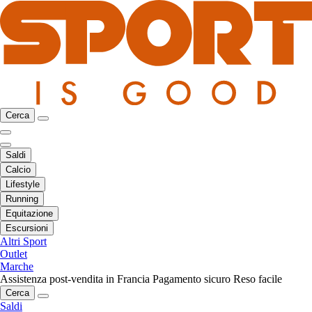
Cerca
Saldi
Calcio
Lifestyle
Running
Equitazione
Escursioni
Altri Sport
Outlet
Marche
Assistenza post-vendita in Francia
Pagamento sicuro
Reso facile
Cerca
Saldi