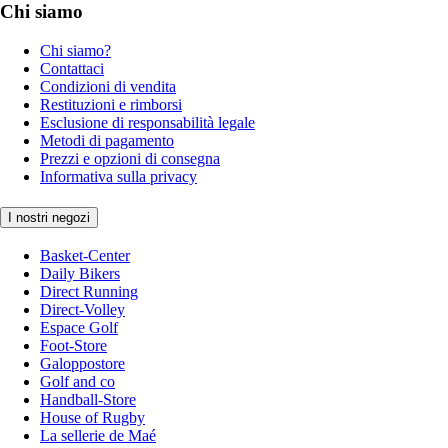
Chi siamo
Chi siamo?
Contattaci
Condizioni di vendita
Restituzioni e rimborsi
Esclusione di responsabilità legale
Metodi di pagamento
Prezzi e opzioni di consegna
Informativa sulla privacy
I nostri negozi
Basket-Center
Daily Bikers
Direct Running
Direct-Volley
Espace Golf
Foot-Store
Galoppostore
Golf and co
Handball-Store
House of Rugby
La sellerie de Maé