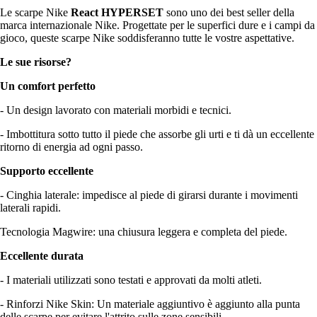
Le scarpe Nike
React HYPERSET
sono uno dei best seller della
marca internazionale Nike. Progettate per le superfici dure e i campi da
gioco, queste scarpe Nike soddisferanno tutte le vostre aspettative.
Le sue risorse?
Un comfort perfetto
- Un design lavorato con materiali morbidi e tecnici.
- Imbottitura sotto tutto il piede che assorbe gli urti e ti dà un eccellente
ritorno di energia ad ogni passo.
Supporto eccellente
- Cinghia laterale: impedisce al piede di girarsi durante i movimenti
laterali rapidi.
Tecnologia Magwire: una chiusura leggera e completa del piede.
Eccellente durata
- I materiali utilizzati sono testati e approvati da molti atleti.
- Rinforzi Nike Skin: Un materiale aggiuntivo è aggiunto alla punta
delle scarpe per evitare l'attrito sulle zone sensibili.