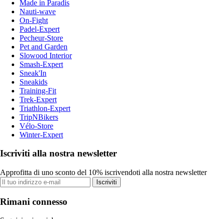
Made in Paradis
Nauti-wave
On-Fight
Padel-Expert
Pecheur-Store
Pet and Garden
Slowood Interior
Smash-Expert
Sneak'In
Sneakids
Training-Fit
Trek-Expert
Triathlon-Expert
TripNBikers
Vélo-Store
Winter-Expert
Iscriviti alla nostra newsletter
Approfitta di uno sconto del 10% iscrivendoti alla nostra newsletter
Iscriviti
Rimani connesso