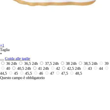
+1
Taglia
*
Guida alle taglie
36
24h
36,5
24h
37,5
24h
38
24h
38,5
24h
39
40
40,5
24h
41
24h
42
42,5
24h
43
44
44,5
45
45,5
46
47
47,5
48,5
Questo campo è obbligatorio