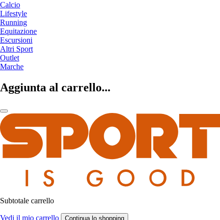
Calcio
Lifestyle
Running
Equitazione
Escursioni
Altri Sport
Outlet
Marche
Aggiunta al carrello...
Subtotale carrello
Vedi il mio carrello
Continua lo shopping