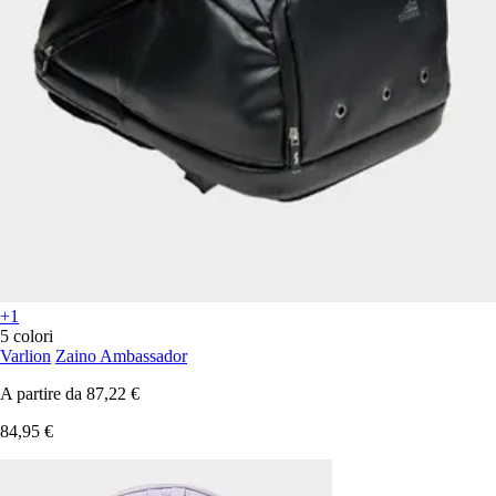
+1
5 colori
Varlion
Zaino Ambassador
A partire da
87,22 €
84,95 €