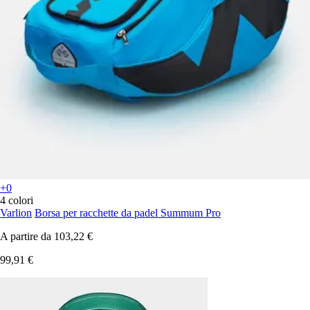
+0
4 colori
Varlion
Borsa per racchette da padel Summum Pro
A partire da
103,22 €
99,91 €