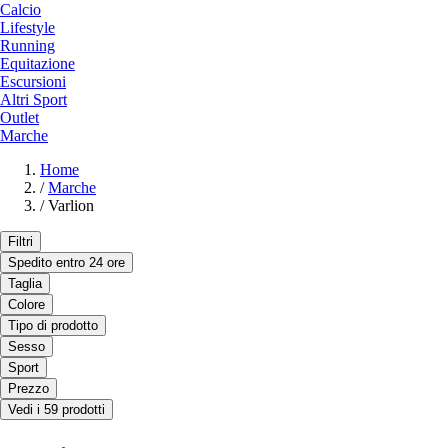
Calcio
Lifestyle
Running
Equitazione
Escursioni
Altri Sport
Outlet
Marche
Home
/
Marche
/
Varlion
Filtri
Spedito entro 24 ore
Taglia
Colore
Tipo di prodotto
Sesso
Sport
Prezzo
Vedi i 59 prodotti