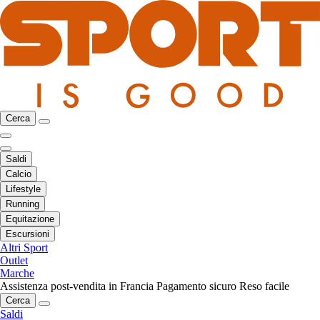
Cerca
Saldi
Calcio
Lifestyle
Running
Equitazione
Escursioni
Altri Sport
Outlet
Marche
Assistenza post-vendita in Francia
Pagamento sicuro
Reso facile
Cerca
Saldi