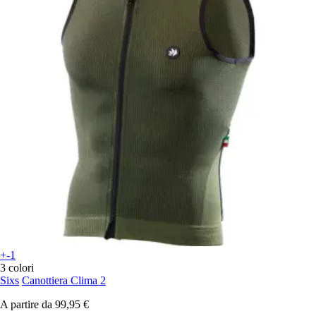
+-1
3 colori
Sixs
Canottiera Clima 2
A partire da
99,95 €