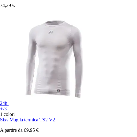
74,29 €
24h
+-3
1 colori
Sixs
Maglia termica TS2 V2
A partire da
69,95 €