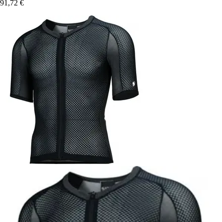
91,72 €