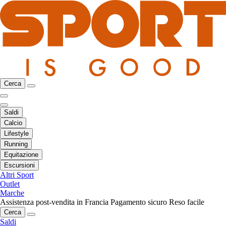
Cerca
Saldi
Calcio
Lifestyle
Running
Equitazione
Escursioni
Altri Sport
Outlet
Marche
Assistenza post-vendita in Francia
Pagamento sicuro
Reso facile
Cerca
Saldi