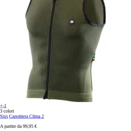
+-1
3 colori
Sixs
Canottiera Clima 2
A partire da
99,95 €