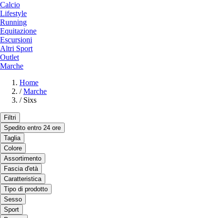
Calcio
Lifestyle
Running
Equitazione
Escursioni
Altri Sport
Outlet
Marche
Home
/
Marche
/
Sixs
Filtri
Spedito entro 24 ore
Taglia
Colore
Assortimento
Fascia d'età
Caratteristica
Tipo di prodotto
Sesso
Sport