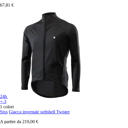
67,81 €
24h
+-3
1 colori
Sixs
Giacca invernale softshell Twister
A partire da
219,00 €