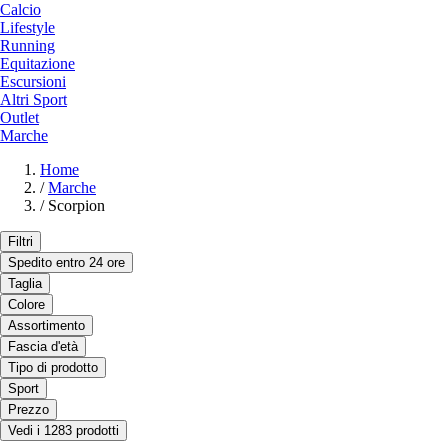
Calcio
Lifestyle
Running
Equitazione
Escursioni
Altri Sport
Outlet
Marche
Home
/
Marche
/
Scorpion
Filtri
Spedito entro 24 ore
Taglia
Colore
Assortimento
Fascia d'età
Tipo di prodotto
Sport
Prezzo
Vedi i 1283 prodotti