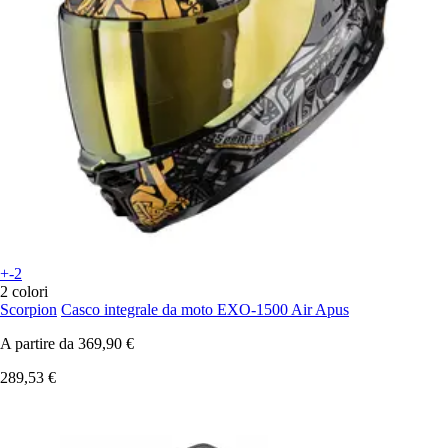
+-2
2 colori
Scorpion
Casco integrale da moto EXO-1500 Air Apus
A partire da
369,90 €
289,53 €