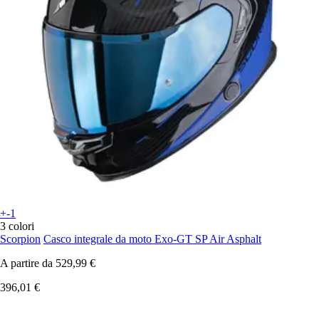
+-1
3 colori
Scorpion
Casco integrale da moto Exo-GT SP Air Asphalt
A partire da
529,99 €
396,01 €