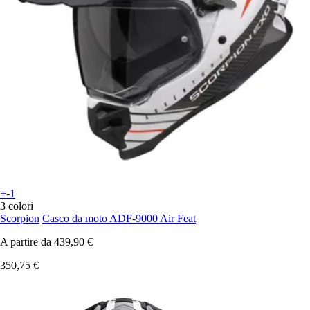
+-1
3 colori
Scorpion
Casco da moto ADF-9000 Air Feat
A partire da
439,90 €
350,75 €