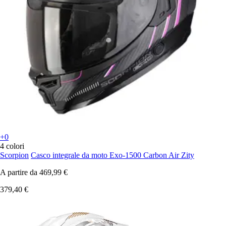
+0
4 colori
Scorpion
Casco integrale da moto Exo-1500 Carbon Air Zity
A partire da
469,99 €
379,40 €