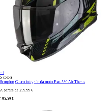
+1
5 colori
Scorpion
Casco integrale da moto Exo-530 Air Theras
A partire da
259,99 €
195,59 €