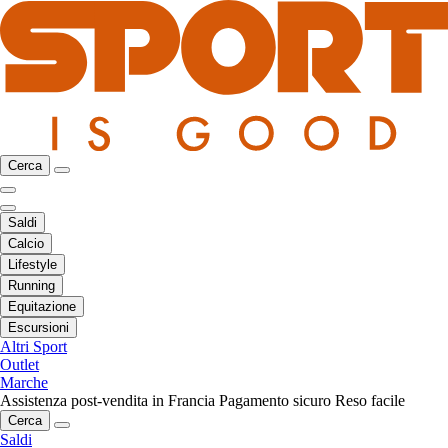
Cerca
Saldi
Calcio
Lifestyle
Running
Equitazione
Escursioni
Altri Sport
Outlet
Marche
Assistenza post-vendita in Francia
Pagamento sicuro
Reso facile
Cerca
Saldi