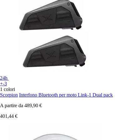
24h
+-3
1 colori
Scorpion
Interfono Bluetooth per moto Link-1 Dual pack
A partire da
489,90 €
401,44 €