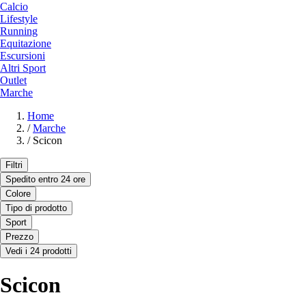
Calcio
Lifestyle
Running
Equitazione
Escursioni
Altri Sport
Outlet
Marche
Home
/
Marche
/
Scicon
Filtri
Spedito entro 24 ore
Colore
Tipo di prodotto
Sport
Prezzo
Vedi i 24 prodotti
Scicon