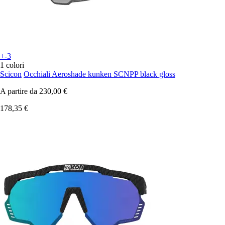
+-3
1 colori
Scicon
Occhiali Aeroshade kunken SCNPP black gloss
A partire da
230,00 €
178,35 €