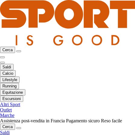
Cerca
Saldi
Calcio
Lifestyle
Running
Equitazione
Escursioni
Altri Sport
Outlet
Marche
Assistenza post-vendita in Francia
Pagamento sicuro
Reso facile
Cerca
Saldi