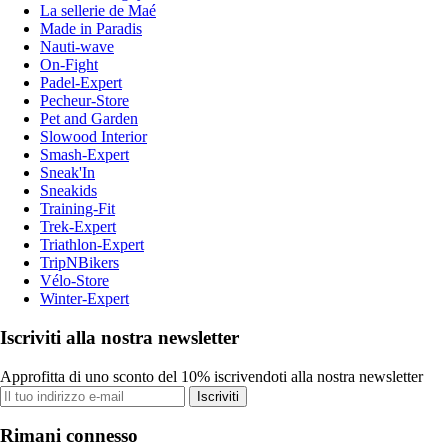
La sellerie de Maé
Made in Paradis
Nauti-wave
On-Fight
Padel-Expert
Pecheur-Store
Pet and Garden
Slowood Interior
Smash-Expert
Sneak'In
Sneakids
Training-Fit
Trek-Expert
Triathlon-Expert
TripNBikers
Vélo-Store
Winter-Expert
Iscriviti alla nostra newsletter
Approfitta di uno sconto del 10% iscrivendoti alla nostra newsletter
Iscriviti
Rimani connesso