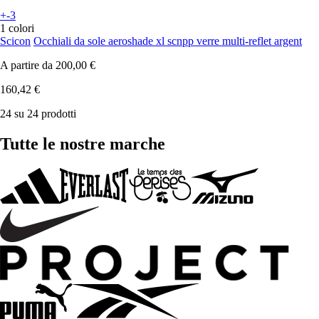
+-3
1 colori
Scicon
Occhiali da sole aeroshade xl scnpp verre multi-reflet argent
A partire da
200,00 €
160,42 €
24 su 24 prodotti
Tutte le nostre marche