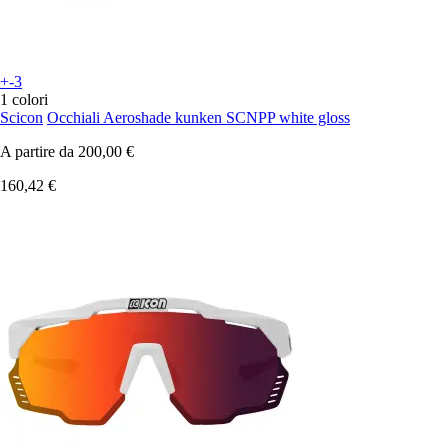
+-3
1 colori
Scicon
Occhiali Aeroshade kunken SCNPP white gloss
A partire da
200,00 €
160,42 €