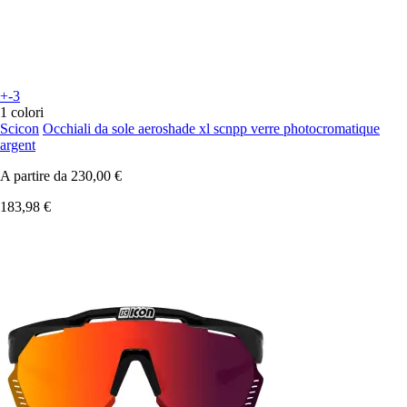
+-3
1 colori
Scicon
Occhiali da sole aeroshade xl scnpp verre photocromatique
argent
A partire da
230,00 €
183,98 €