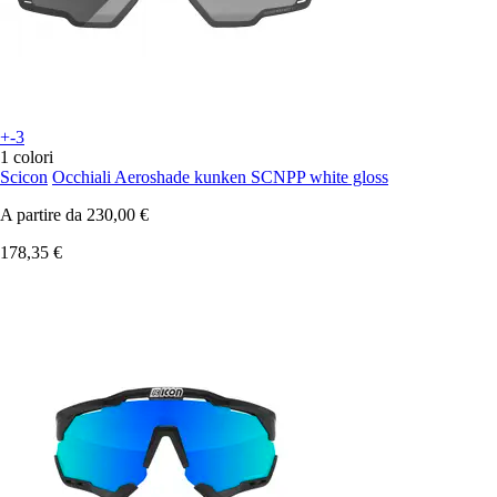
+-3
1 colori
Scicon
Occhiali Aeroshade kunken SCNPP white gloss
A partire da
230,00 €
178,35 €