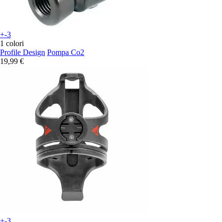
+-3
1 colori
Profile Design
Pompa Co2
19,99 €
+-3