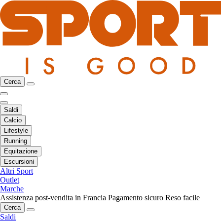
Cerca
Saldi
Calcio
Lifestyle
Running
Equitazione
Escursioni
Altri Sport
Outlet
Marche
Assistenza post-vendita in Francia
Pagamento sicuro
Reso facile
Cerca
Saldi