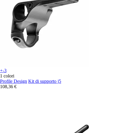
+-3
1 colori
Profile Design
Kit di supporto j5
108,36 €