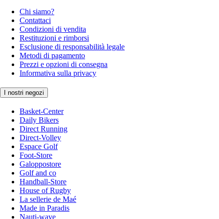
Chi siamo?
Contattaci
Condizioni di vendita
Restituzioni e rimborsi
Esclusione di responsabilità legale
Metodi di pagamento
Prezzi e opzioni di consegna
Informativa sulla privacy
I nostri negozi
Basket-Center
Daily Bikers
Direct Running
Direct-Volley
Espace Golf
Foot-Store
Galoppostore
Golf and co
Handball-Store
House of Rugby
La sellerie de Maé
Made in Paradis
Nauti-wave