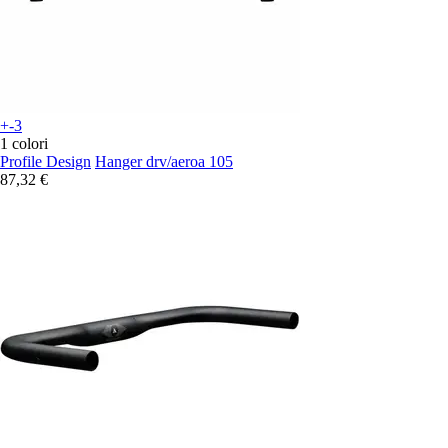
+-3
1 colori
Profile Design
Hanger drv/aeroa 105
87,32 €