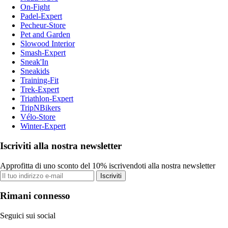
On-Fight
Padel-Expert
Pecheur-Store
Pet and Garden
Slowood Interior
Smash-Expert
Sneak'In
Sneakids
Training-Fit
Trek-Expert
Triathlon-Expert
TripNBikers
Vélo-Store
Winter-Expert
Iscriviti alla nostra newsletter
Approfitta di uno sconto del 10% iscrivendoti alla nostra newsletter
Iscriviti
Rimani connesso
Seguici sui social