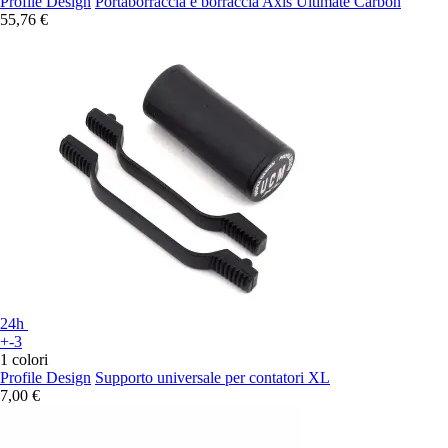
Profile Design
Portaborraccia e borraccia Axis Ultimate Carbon
55,76 €
24h
+-3
1 colori
Profile Design
Supporto universale per contatori XL
7,00 €