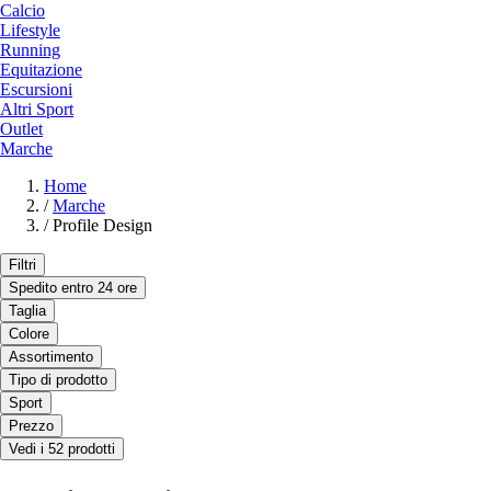
Calcio
Lifestyle
Running
Equitazione
Escursioni
Altri Sport
Outlet
Marche
Home
/
Marche
/
Profile Design
Filtri
Spedito entro 24 ore
Taglia
Colore
Assortimento
Tipo di prodotto
Sport
Prezzo
Vedi i 52 prodotti