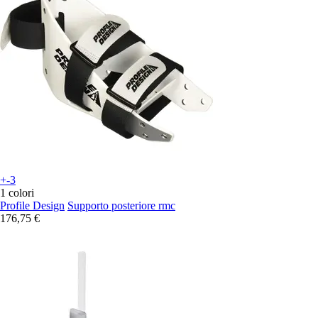
+-3
1 colori
Profile Design
Supporto posteriore rmc
176,75 €