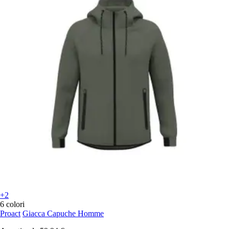
+2
6 colori
Proact
Giacca Capuche Homme