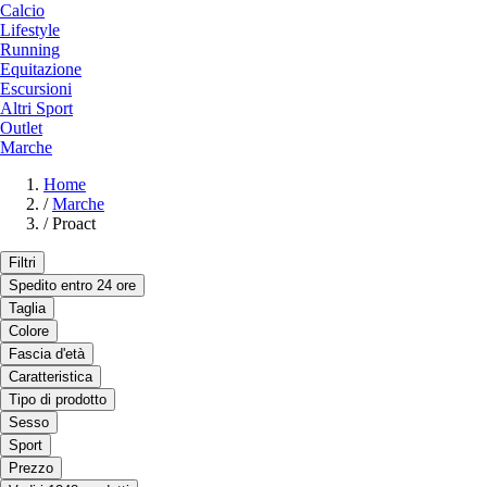
Calcio
Lifestyle
Running
Equitazione
Escursioni
Altri Sport
Outlet
Marche
Home
/
Marche
/
Proact
Filtri
Spedito entro 24 ore
Taglia
Colore
Fascia d'età
Caratteristica
Tipo di prodotto
Sesso
Sport
Prezzo