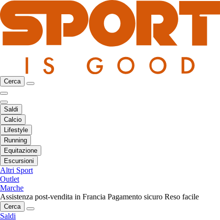
Cerca
Saldi
Calcio
Lifestyle
Running
Equitazione
Escursioni
Altri Sport
Outlet
Marche
Assistenza post-vendita in Francia
Pagamento sicuro
Reso facile
Cerca
Saldi