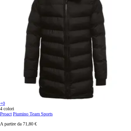
+0
4 colori
Proact
Piumino Team Sports
A partire da
71,80 €