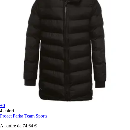
+0
4 colori
Proact
Parka Team Sports
A partire da
74,64 €