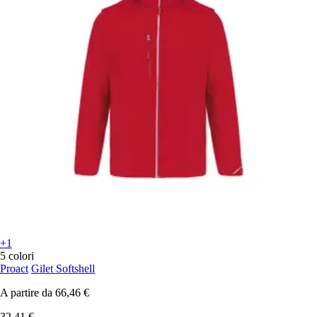
+1
5 colori
Proact
Gilet Softshell
A partire da
66,46 €
32,41 €