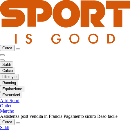
Cerca
Saldi
Calcio
Lifestyle
Running
Equitazione
Escursioni
Altri Sport
Outlet
Marche
Assistenza post-vendita in Francia
Pagamento sicuro
Reso facile
Cerca
Saldi