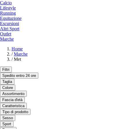
Calcio
Lifestyle
Running
Equitazione
Escursioni
Altri Sport
Outlet
Marche
Home
/
Marche
/
Met
Filtri
Spedito entro 24 ore
Taglia
Colore
Assortimento
Fascia d'età
Caratteristica
Tipo di prodotto
Sesso
Sport