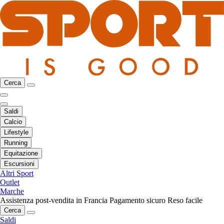
Cerca
Saldi
Calcio
Lifestyle
Running
Equitazione
Escursioni
Altri Sport
Outlet
Marche
Assistenza post-vendita in Francia
Pagamento sicuro
Reso facile
Cerca
Saldi