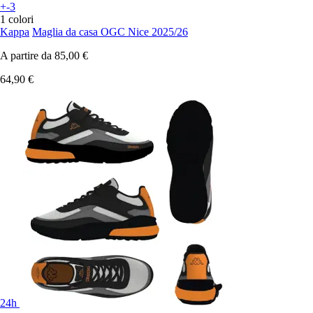
+-3
1 colori
Kappa
Maglia da casa OGC Nice 2025/26
A partire da
85,00 €
64,90 €
24h