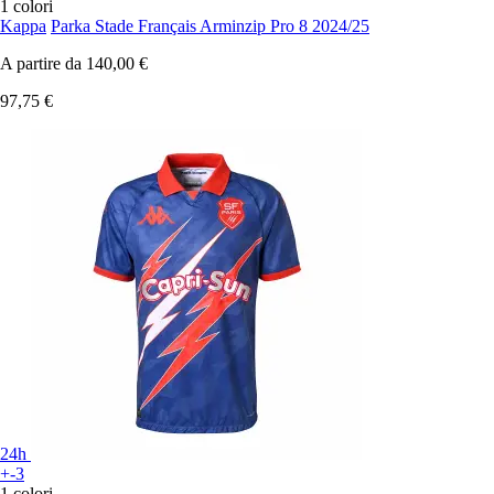
1 colori
Kappa
Parka Stade Français Arminzip Pro 8 2024/25
A partire da
140,00 €
97,75 €
24h
+-3
1 colori