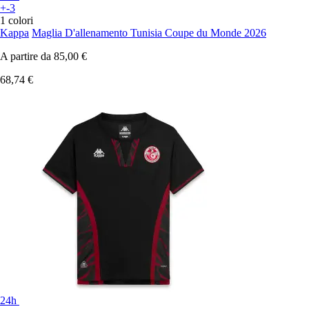
+-3
1 colori
Kappa
Maglia D'allenamento Tunisia Coupe du Monde 2026
A partire da
85,00 €
68,74 €
24h