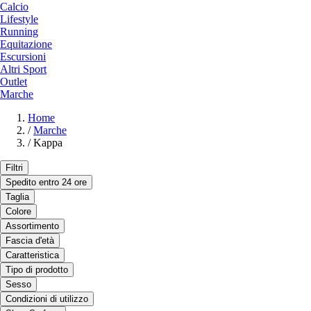
Calcio
Lifestyle
Running
Equitazione
Escursioni
Altri Sport
Outlet
Marche
Home
/
Marche
/
Kappa
Filtri
Spedito entro 24 ore
Taglia
Colore
Assortimento
Fascia d'età
Caratteristica
Tipo di prodotto
Sesso
Condizioni di utilizzo