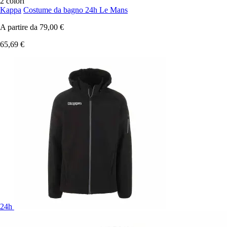
2 colori
Kappa
Costume da bagno 24h Le Mans
A partire da
79,00 €
65,69 €
24h