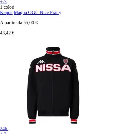
+-3
1 colori
Kappa
Maglia OGC Nice Frairy
A partire da
55,00 €
43,42 €
24h
+-3