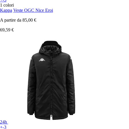
1 colori
Kappa
Veste OGC Nice Eroi
A partire da
85,00 €
69,59 €
24h
+-3