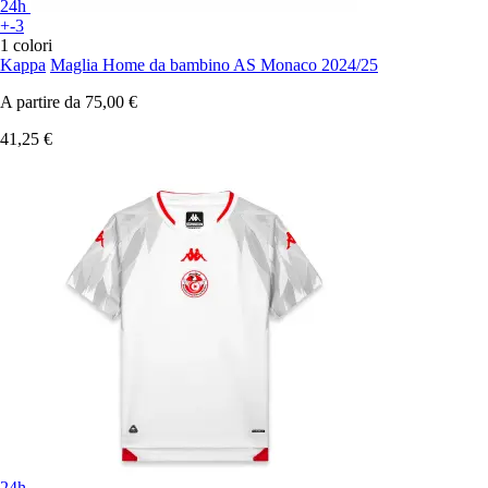
24h
+-3
1 colori
Kappa
Maglia Home da bambino AS Monaco 2024/25
A partire da
75,00 €
41,25 €
24h