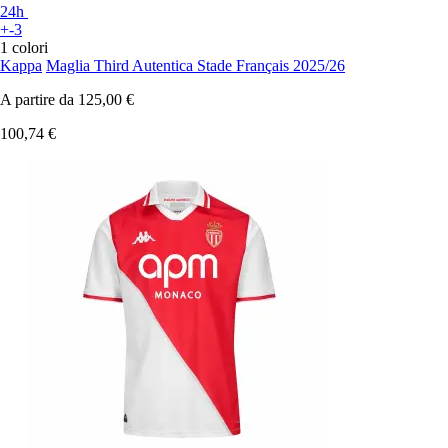
24h
+-3
1 colori
Kappa
Maglia Third Autentica Stade Français 2025/26
A partire da
125,00 €
100,74 €