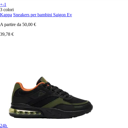
+-1
3 colori
Kappa
Sneakers per bambini Saigon Ev
A partire da
50,00 €
39,78 €
24h